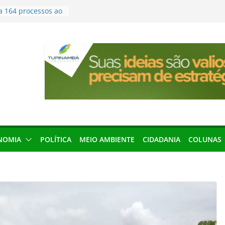
a 164 processos ao
ão desta terça-
menageada por
gridade pública
condenação e ex-
rea devolverá quase
seleção para
ica e contábil do
200 vagas para
ta em controle
NOMIA
POLÍTICA
MEIO AMBIENTE
CIDADANIA
COLUNAS