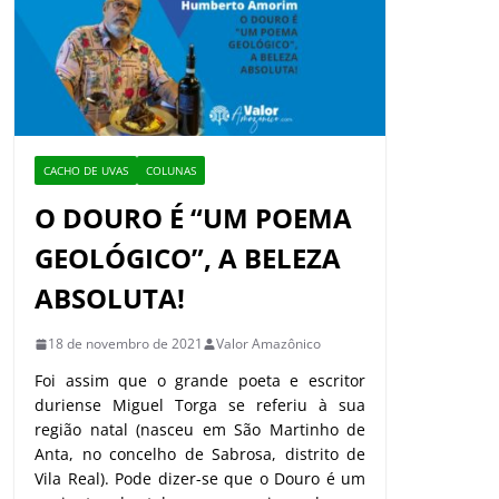
CACHO DE UVAS
COLUNAS
O DOURO É “UM POEMA
GEOLÓGICO”, A BELEZA
ABSOLUTA!
18 de novembro de 2021
Valor Amazônico
Foi assim que o grande poeta e escritor
duriense Miguel Torga se referiu à sua
região natal (nasceu em São Martinho de
Anta, no concelho de Sabrosa, distrito de
Vila Real). Pode dizer-se que o Douro é um