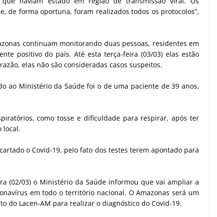
 e que haviam estado em região de transmissão viral. Os
e, de forma oportuna, foram realizados todos os protocolos”,
azonas continuam monitorando duas pessoas, residentes em
e positivo do país. Até esta terça-feira (03/03) elas estão
razão, elas não são consideradas casos suspeitos.
o ao Ministério da Saúde foi o de uma paciente de 39 anos,
piratórios, como tosse e dificuldade para respirar, após ter
 local.
cartado o Covid-19, pelo fato dos testes terem apontado para
 (02/03) o Ministério da Saúde informou que vai ampliar a
ronavírus em todo o território nacional. O Amazonas será um
 do Lacen-AM para realizar o diagnóstico do Covid-19.