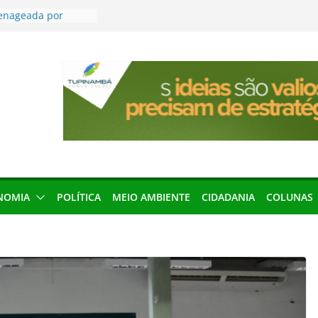
menageada por
gridade pública
anha protagonismo
 2026
res podem barrar
ições de 2026 no
leva Amazônia
terária em São
força discurso de
em defesa do
NOMIA
POLÍTICA
MEIO AMBIENTE
CIDADANIA
COLUNAS