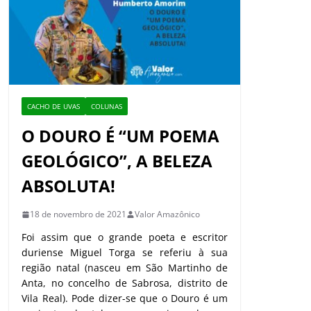
CACHO DE UVAS
COLUNAS
O DOURO É “UM POEMA
GEOLÓGICO”, A BELEZA
ABSOLUTA!
18 de novembro de 2021
Valor Amazônico
Foi assim que o grande poeta e escritor
duriense Miguel Torga se referiu à sua
região natal (nasceu em São Martinho de
Anta, no concelho de Sabrosa, distrito de
Vila Real). Pode dizer-se que o Douro é um