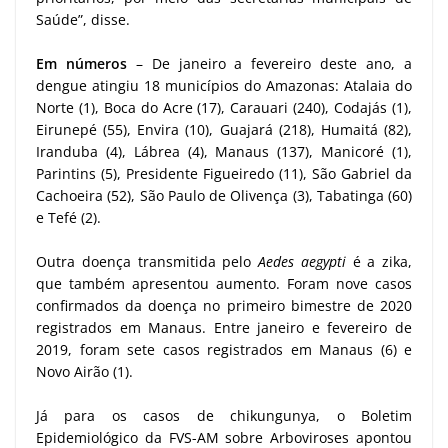
Saúde”, disse.
Em números
– De janeiro a fevereiro deste ano, a
dengue atingiu 18 municípios do Amazonas: Atalaia do
Norte (1), Boca do Acre (17), Carauari (240), Codajás (1),
Eirunepé (55), Envira (10), Guajará (218), Humaitá (82),
Iranduba (4), Lábrea (4), Manaus (137), Manicoré (1),
Parintins (5), Presidente Figueiredo (11), São Gabriel da
Cachoeira (52), São Paulo de Olivença (3), Tabatinga (60)
e Tefé (2).
Outra doença transmitida pelo
Aedes aegypti
é a zika,
que também apresentou aumento. Foram nove casos
confirmados da doença no primeiro bimestre de 2020
registrados em Manaus. Entre janeiro e fevereiro de
2019, foram sete casos registrados em Manaus (6) e
Novo Airão (1).
Já para os casos de chikungunya, o Boletim
Epidemiológico da FVS-AM sobre Arboviroses apontou