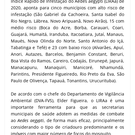
Índice Rápido de Infestação do Aedes aegypti (LIRAa) de
2020, aponta para cinco municípios com alto risco de
infestação (São Gabriel da Cachoeira, Santa Isabel do
Rio Negro, Lábrea, Novo Aripuanã, Novo Airão), 15 com
médio risco (Boca do Acre, Borba, Carauari, Coari,
Guajará, Humaitá, Iranduba, Itacoatiara, Jutaí, Manaus,
Maués, Nova Olinda do Norte, Santo Antonio do Içá,
Tabatinga e Tefé) e 23 com baixo risco (Alvarães, Apuí,
Anori, Autazes, Barcelos, Benjamin Constant, Beruri,
Boa Vista do Ramos, Careiro, Codajás, Eirunepé, Japurá,
Manacapuru, Manaquiri, Manicoré, Nhamundá,
Parintins, Presidente Figueiredo, Rio Preto da Eva, São
Paulo de Olivença, Tapauá, Tonantins, Urucurituba).
De acordo com o chefe do Departamento de Vigilância
Ambiental (DVA-FVS), Elder Figueira, o LIRAa é uma
importante ferramenta para que as secretarias
municipais de saúde adotem as medidas de combate
ao
Aedes aegypti
, de forma mais eficaz, principalmente
considerando o tipo de criadouro predominante e os
imóveis com maior número de focos do mosquito.