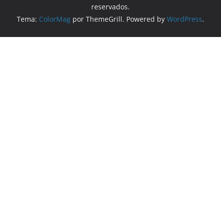
reservados.
Tema:
ColorMag
por ThemeGrill. Powered by
WordPress
.