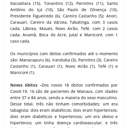
Itacoatiara (15), Tonantins (12), Parintins (11), Santo
Antônio do Içá (10), São Paulo de Olivença (10),
Presidente Figueiredo (6), Careiro Castanho (5); Anori,
Carauari, Careiro da Várzea, Tabatinga, com 3 casos
cada; Lábrea, Maués, Novo Airão, Tefé, com 2 casos
cada; Anamã, Boca do Acre, Jutaí e Manicoré, com 1
caso cada.
Os municípios com óbitos confirmados até o momento
são: Manacapuru (6), Iranduba (3), Parintins (3), Careiro
Castanho (1), Carauari (1), Novo Airão (1), Tefé (1) e
Manicoré (1).
Novos óbitos –
Dos novos 18 óbitos confirmados por
Covid-19, 16 são de pacientes de Manaus, com idades
entre 37 e 84 anos, sendo a maioria do sexo masculino.
Desse total, três não tinham comorbidades; um era
tabagista; dois eram diabéticos; dois eram hipertensos;
dois eram diabéticos e hipertensos; um era obeso e
hipertenso; um tinha doença cardiovascular; e três