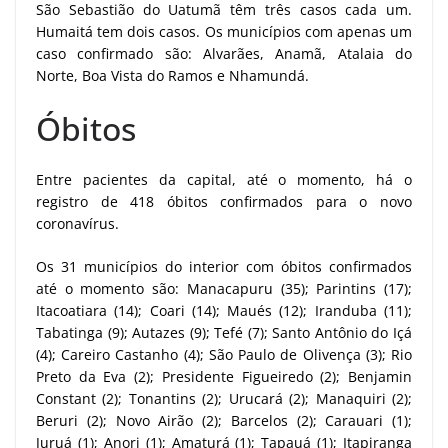
São Sebastião do Uatumã têm três casos cada um.
Humaitá tem dois casos. Os municípios com apenas um
caso confirmado são: Alvarães, Anamã, Atalaia do
Norte, Boa Vista do Ramos e Nhamundá.
Óbitos
Entre pacientes da capital, até o momento, há o
registro de 418 óbitos confirmados para o novo
coronavírus.
Os 31 municípios do interior com óbitos confirmados
até o momento são: Manacapuru (35); Parintins (17);
Itacoatiara (14); Coari (14); Maués (12); Iranduba (11);
Tabatinga (9); Autazes (9); Tefé (7); Santo Antônio do Içá
(4); Careiro Castanho (4); São Paulo de Olivença (3); Rio
Preto da Eva (2); Presidente Figueiredo (2); Benjamin
Constant (2); Tonantins (2); Urucará (2); Manaquiri (2);
Beruri (2); Novo Airão (2); Barcelos (2); Carauari (1);
Juruá (1); Anori (1); Amaturá (1); Tapauá (1); Itapiranga