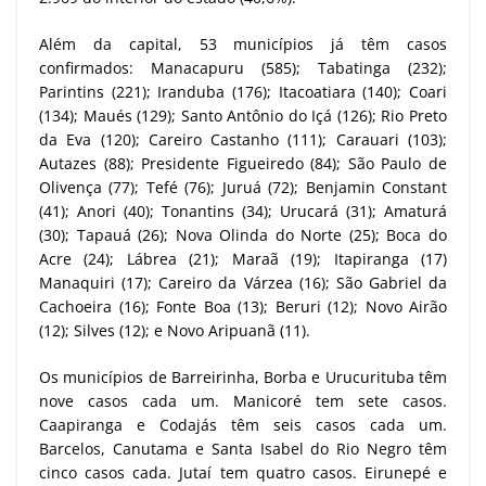
Além da capital, 53 municípios já têm casos
confirmados: Manacapuru (585); Tabatinga (232);
Parintins (221); Iranduba (176); Itacoatiara (140); Coari
(134); Maués (129); Santo Antônio do Içá (126); Rio Preto
da Eva (120); Careiro Castanho (111); Carauari (103);
Autazes (88); Presidente Figueiredo (84); São Paulo de
Olivença (77); Tefé (76); Juruá (72); Benjamin Constant
(41); Anori (40); Tonantins (34); Urucará (31); Amaturá
(30); Tapauá (26); Nova Olinda do Norte (25); Boca do
Acre (24); Lábrea (21); Maraã (19); Itapiranga (17)
Manaquiri (17); Careiro da Várzea (16); São Gabriel da
Cachoeira (16); Fonte Boa (13); Beruri (12); Novo Airão
(12); Silves (12); e Novo Aripuanã (11).
Os municípios de Barreirinha, Borba e Urucurituba têm
nove casos cada um. Manicoré tem sete casos.
Caapiranga e Codajás têm seis casos cada um.
Barcelos, Canutama e Santa Isabel do Rio Negro têm
cinco casos cada. Jutaí tem quatro casos. Eirunepé e