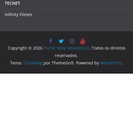
Jucea
Amazonas Energia
Água de Manaus
Parceiros
TECNET
Infinity Filmes
Copyright © 2026
Portal Valor Amazônico
. Todos os direitos
reservados.
Tema:
ColorMag
por ThemeGrill. Powered by
WordPress
.