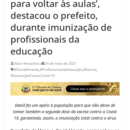
para voltar às aulas’,
destacou o prefeito,
durante imunização de
profissionais da
educação
Valor Amazônico
24 de maio de 2021
#DavidAlmeida
,
#ProfissionaisdaEducação
,
#Semsa
,
#VacinaçãoContraCovid-19
David fez um apelo à população para que não deixe de
tomar também a segunda dose da vacina contra a Covid-
19, garantindo, assim, a imunização total contra o vírus