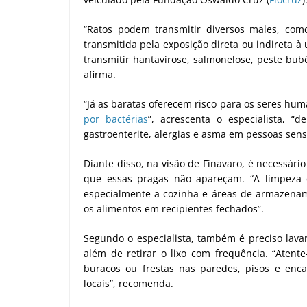
“Ratos podem transmitir diversos males, co
transmitida pela exposição direta ou indireta à
transmitir hantavirose, salmonelose, peste bubô
afirma.
“Já as baratas oferecem risco para os seres hu
por bactérias
”, acrescenta o especialista, “d
gastroenterite, alergias e asma em pessoas sensí
Diante disso, na visão de Finavaro, é necessári
que essas pragas não apareçam. “A limpeza 
especialmente a cozinha e áreas de armazename
os alimentos em recipientes fechados”.
Segundo o especialista, também é preciso lava
além de retirar o lixo com frequência. “Atent
buracos ou frestas nas paredes, pisos e enc
locais”, recomenda.