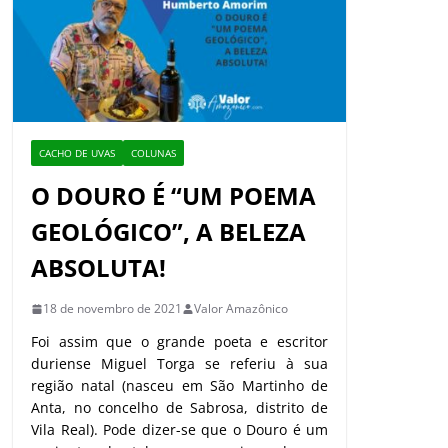
CACHO DE UVAS
COLUNAS
O DOURO É “UM POEMA
GEOLÓGICO”, A BELEZA
ABSOLUTA!
18 de novembro de 2021
Valor Amazônico
Foi assim que o grande poeta e escritor
duriense Miguel Torga se referiu à sua
região natal (nasceu em São Martinho de
Anta, no concelho de Sabrosa, distrito de
Vila Real). Pode dizer-se que o Douro é um