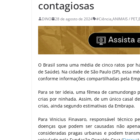
contagiosas
DINO
28 de agosto de 2024
#Ciência
,
ANIMAIS / PET
,
O Brasil soma uma média de cinco ratos por h
de Saúde). Na cidade de São Paulo (SP), essa mé
conforme informações compartilhadas pela Empr
Para se ter ideia, uma fêmea de camundongo po
crias por ninhada. Assim, de um único casal d
crias, ainda segundo estimativas da Embrapa.
Para Vinicius Finavaro, responsável técnico pe
doenças que podem ser causadas não apena
consideradas pragas urbanas e podem transmi
veiculado pela Fundação Oswaldo Cruz (
Fiocruz
)