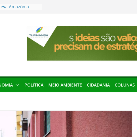
leva Amazônia
terária em São
articipação
mento de 2027
local impróprio
 fogo no Cemitério
anha protagonismo
 2026
res podem barrar
ições de 2026 no
NOMIA
POLÍTICA
MEIO AMBIENTE
CIDADANIA
COLUNAS