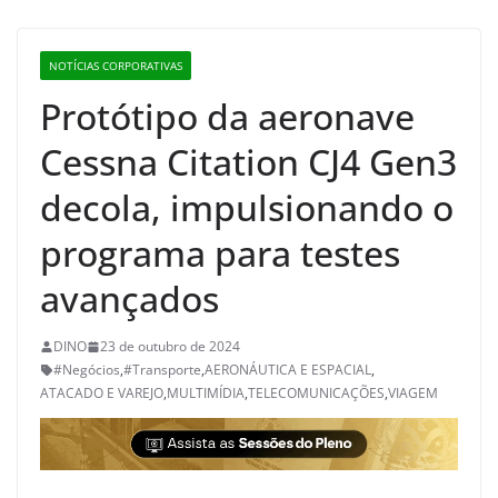
NOTÍCIAS CORPORATIVAS
Protótipo da aeronave
Cessna Citation CJ4 Gen3
decola, impulsionando o
programa para testes
avançados
DINO
23 de outubro de 2024
#Negócios
,
#Transporte
,
AERONÁUTICA E ESPACIAL
,
ATACADO E VAREJO
,
MULTIMÍDIA
,
TELECOMUNICAÇÕES
,
VIAGEM