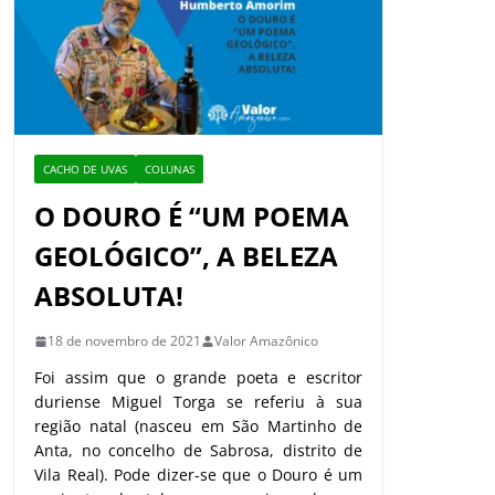
CACHO DE UVAS
COLUNAS
O DOURO É “UM POEMA
GEOLÓGICO”, A BELEZA
ABSOLUTA!
18 de novembro de 2021
Valor Amazônico
Foi assim que o grande poeta e escritor
duriense Miguel Torga se referiu à sua
região natal (nasceu em São Martinho de
Anta, no concelho de Sabrosa, distrito de
Vila Real). Pode dizer-se que o Douro é um