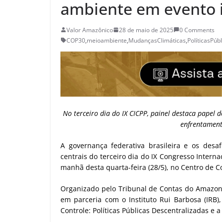
ambiente em evento 
Valor Amazônico
28 de maio de 2025
0 Comments
COP30
,
meioambiente
,
MudançasClimáticas
,
PolíticasPúb
No terceiro dia do IX CICPP, painel destaca papel 
enfrentament
A governança federativa brasileira e os desaf
centrais do terceiro dia do IX Congresso Internac
manhã desta quarta-feira (28/5), no Centro de
Organizado pelo Tribunal de Contas do Amazona
em parceria com o Instituto Rui Barbosa (IRB)
Controle: Políticas Públicas Descentralizadas e a