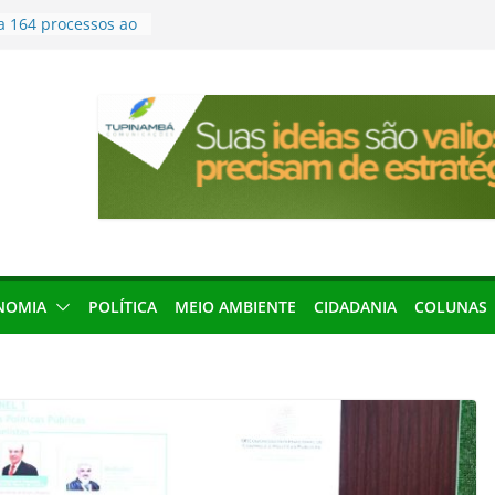
a 164 processos ao
ão desta terça-
menageada por
gridade pública
condenação e ex-
rea devolverá quase
seleção para
ica e contábil do
200 vagas para
ta em controle
NOMIA
POLÍTICA
MEIO AMBIENTE
CIDADANIA
COLUNAS