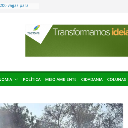
200 vagas para
ta em controle
a 164 processos ao
ão desta terça-
menageada por
gridade pública
condenação e ex-
rea devolverá quase
seleção para
ica e contábil do
NOMIA
POLÍTICA
MEIO AMBIENTE
CIDADANIA
COLUNAS