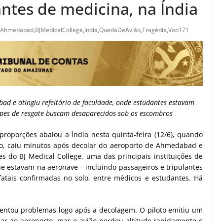
ntes de medicina, na Índia
Ahmedabad
,
BJMedicalCollege
,
India
,
QuedaDeAvião
,
Tragédia
,
Voo171
d e atingiu refeitório de faculdade, onde estudantes estavam
es de resgate buscam desaparecidos sob os escombros
oporções abalou a Índia nesta quinta-feira (12/6), quando
do, caiu minutos após decolar do aeroporto de Ahmedabad e
es do BJ Medical College, uma das principais instituições de
e estavam na aeronave – incluindo passageiros e tripulantes
atais confirmadas no solo, entre médicos e estudantes. Há
rentou problemas logo após a decolagem. O piloto emitiu um
nar ao aeroporto, mas o avião perdeu altitude rapidamente e