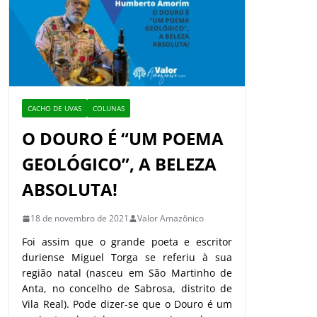
CACHO DE UVAS
COLUNAS
O DOURO É “UM POEMA
GEOLÓGICO”, A BELEZA
ABSOLUTA!
18 de novembro de 2021
Valor Amazônico
Foi assim que o grande poeta e escritor
duriense Miguel Torga se referiu à sua
região natal (nasceu em São Martinho de
Anta, no concelho de Sabrosa, distrito de
Vila Real). Pode dizer-se que o Douro é um