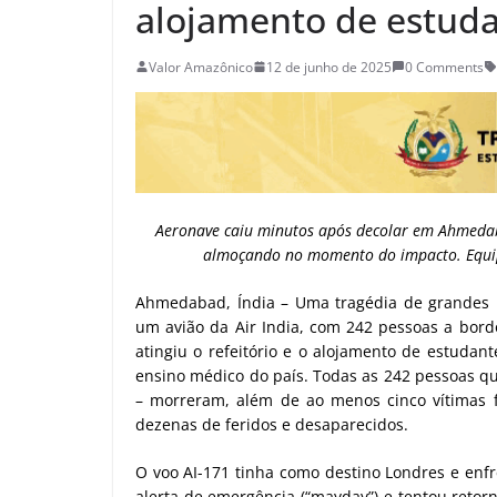
alojamento de estuda
Valor Amazônico
12 de junho de 2025
0 Comments
Aeronave caiu minutos após decolar em Ahmedaba
almoçando no momento do impacto. Equip
Ahmedabad, Índia – Uma tragédia de grandes pr
um avião da Air India, com 242 pessoas a bor
atingiu o refeitório e o alojamento de estudant
ensino médico do país. Todas as 242 pessoas qu
– morreram, além de ao menos cinco vítimas f
dezenas de feridos e desaparecidos.
O voo AI-171 tinha como destino Londres e enf
alerta de emergência (“mayday”) e tentou retor