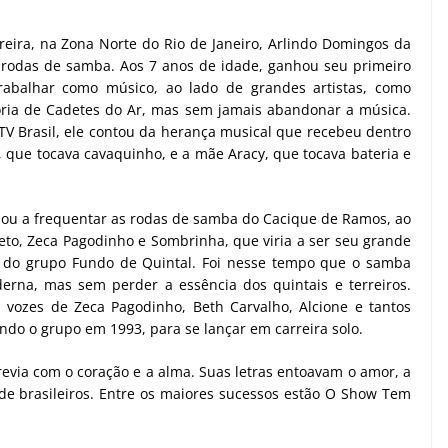
ira, na Zona Norte do Rio de Janeiro, Arlindo Domingos da
 rodas de samba. Aos 7 anos de idade, ganhou seu primeiro
rabalhar como músico, ao lado de grandes artistas, como
tória de Cadetes do Ar, mas sem jamais abandonar a música.
V Brasil, ele contou da herança musical que recebeu dentro
z, que tocava cavaquinho, e a mãe Aracy, que tocava bateria e
sou a frequentar as rodas de samba do Cacique de Ramos, ao
neto, Zeca Pagodinho e Sombrinha, que viria a ser seu grande
par do grupo Fundo de Quintal. Foi nesse tempo que o samba
na, mas sem perder a essência dos quintais e terreiros.
 vozes de Zeca Pagodinho, Beth Carvalho, Alcione e tantos
ando o grupo em 1993, para se lançar em carreira solo.
revia com o coração e a alma. Suas letras entoavam o amor, a
s de brasileiros. Entre os maiores sucessos estão O Show Tem