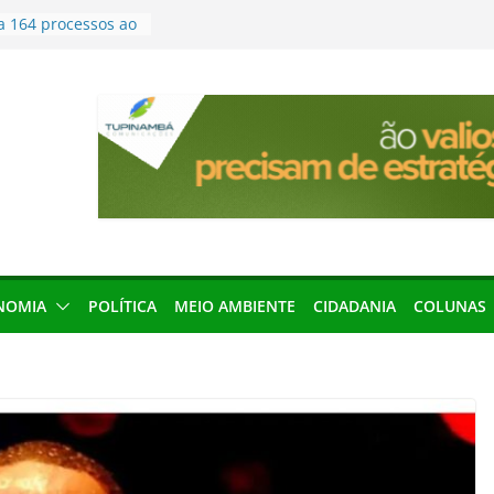
a 164 processos ao
ão desta terça-
menageada por
gridade pública
condenação e ex-
rea devolverá quase
seleção para
ica e contábil do
200 vagas para
ta em controle
NOMIA
POLÍTICA
MEIO AMBIENTE
CIDADANIA
COLUNAS