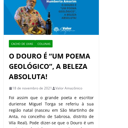
CACHO DE UVAS
COLUNAS
O DOURO É “UM POEMA
GEOLÓGICO”, A BELEZA
ABSOLUTA!
18 de novembro de 2021
Valor Amazônico
Foi assim que o grande poeta e escritor
duriense Miguel Torga se referiu à sua
região natal (nasceu em São Martinho de
Anta, no concelho de Sabrosa, distrito de
Vila Real). Pode dizer-se que o Douro é um