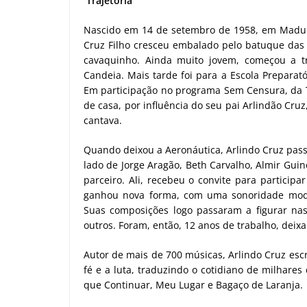
Trajetória
Nascido em 14 de setembro de 1958, em Madure
Cruz Filho cresceu embalado pelo batuque das
cavaquinho. Ainda muito jovem, começou a t
Candeia. Mais tarde foi para a Escola Prepara
Em participação no programa Sem Censura, da T
de casa, por influência do seu pai Arlindão Cru
cantava.
Quando deixou a Aeronáutica, Arlindo Cruz pas
lado de Jorge Aragão, Beth Carvalho, Almir Gui
parceiro. Ali, recebeu o convite para partici
ganhou nova forma, com uma sonoridade moder
Suas composições logo passaram a figurar nas
outros. Foram, então, 12 anos de trabalho, deix
Autor de mais de 700 músicas, Arlindo Cruz esc
fé e a luta, traduzindo o cotidiano de milhare
que Continuar, Meu Lugar e Bagaço de Laranja.