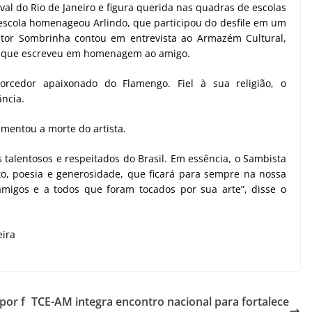
l do Rio de Janeiro e figura querida nas quadras de escolas
escola homenageou Arlindo, que participou do desfile em um
sitor Sombrinha contou em entrevista ao Armazém Cultural,
o que escreveu em homenagem ao amigo.
torcedor apaixonado do Flamengo. Fiel à sua religião, o
ância.
lamentou a morte do artista.
s talentosos e respeitados do Brasil. Em essência, o Sambista
to, poesia e generosidade, que ficará para sempre na nossa
amigos e a todos que foram tocados por sua arte”, disse o
eira
por f
TCE-AM integra encontro nacional para fortalece