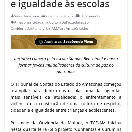
e igualdade às escolas
Valor Amazônico
7 de maio de 2026
0 Comments
Amazonas
,
cidadania
,
CulturaDaPaz
,
educação
,
OuvidoriaDaMulher
,
TCE-AM
,
YaraAmazôniaLins
Iniciativa começa pela escola Samuel Benchimol e busca
formar jovens multiplicadores da cultura de paz no
Amazonas
O Tribunal de Contas do Estado do Amazonas começou
a ampliar para dentro das escolas uma das agendas
mais sensíveis da atualidade: o enfrentamento à
violência e a construção de uma cultura de respeito,
cidadania e igualdade entre crianças e adolescentes.
Por meio da Ouvidoria da Mulher, o TCE-AM iniciou
nesta quarta-feira (6) o projeto “Cunhantãs e Curumins