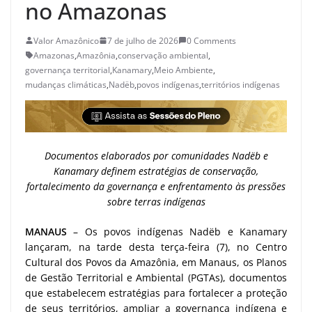
no Amazonas
Valor Amazônico
7 de julho de 2026
0 Comments
Amazonas
,
Amazônia
,
conservação ambiental
,
governança territorial
,
Kanamary
,
Meio Ambiente
,
mudanças climáticas
,
Nadëb
,
povos indígenas
,
territórios indígenas
Documentos elaborados por comunidades Nadëb e
Kanamary definem estratégias de conservação,
fortalecimento da governança e enfrentamento às pressões
sobre terras indígenas
MANAUS
– Os povos indígenas Nadëb e Kanamary
lançaram, na tarde desta terça-feira (7), no Centro
Cultural dos Povos da Amazônia, em Manaus, os Planos
de Gestão Territorial e Ambiental (PGTAs), documentos
que estabelecem estratégias para fortalecer a proteção
de seus territórios, ampliar a governança indígena e