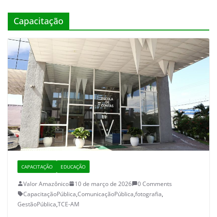
Capacitação
CAPACITAÇÃO
EDUCAÇÃO
Valor Amazônico
10 de março de 2026
0 Comments
CapacitaçãoPública
,
ComunicaçãoPública
,
fotografia
,
GestãoPública
,
TCE-AM