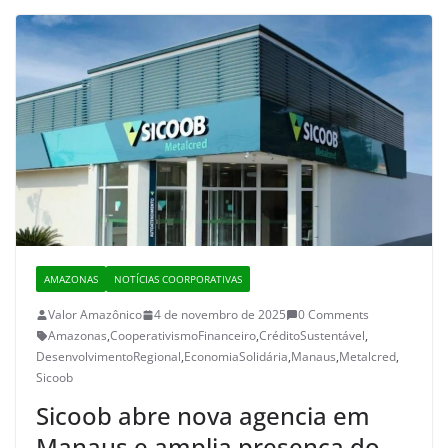
AMAZONAS
NOTÍCIAS COORPORATIVAS
Valor Amazônico
4 de novembro de 2025
0 Comments
Amazonas
,
CooperativismoFinanceiro
,
CréditoSustentável
,
DesenvolvimentoRegional
,
EconomiaSolidária
,
Manaus
,
Metalcred
,
Sicoob
Sicoob abre nova agencia em
Manaus e amplia presença do