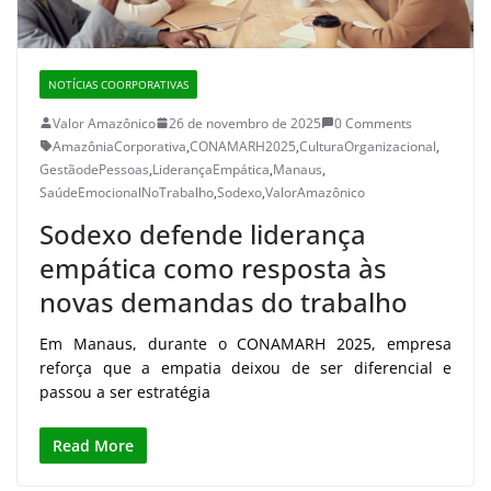
NOTÍCIAS COORPORATIVAS
Valor Amazônico
26 de novembro de 2025
0 Comments
AmazôniaCorporativa
,
CONAMARH2025
,
CulturaOrganizacional
,
GestãodePessoas
,
LiderançaEmpática
,
Manaus
,
SaúdeEmocionalNoTrabalho
,
Sodexo
,
ValorAmazônico
Sodexo defende liderança
empática como resposta às
novas demandas do trabalho
Em Manaus, durante o CONAMARH 2025, empresa
reforça que a empatia deixou de ser diferencial e
passou a ser estratégia
Read More