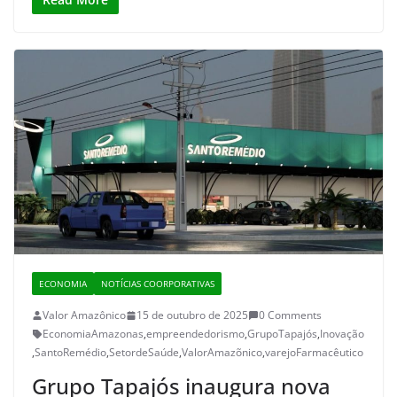
ECONOMIA
NOTÍCIAS COORPORATIVAS
Valor Amazônico
15 de outubro de 2025
0 Comments
EconomiaAmazonas
,
empreendedorismo
,
GrupoTapajós
,
Inovação
,
SantoRemédio
,
SetordeSaúde
,
ValorAmazõnico
,
varejoFarmacêutico
Grupo Tapajós inaugura nova