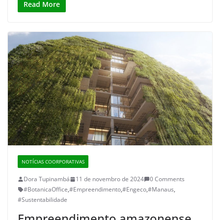
Read More
NOTÍCIAS COORPORATIVAS
Dora Tupinambá
11 de novembro de 2024
0 Comments
#BotanicaOffice
,
#Empreendimento
,
#Engeco
,
#Manaus
,
#Sustentabilidade
Empreendimento amazonense