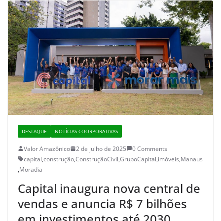
DESTAQUE
NOTÍCIAS COORPORATIVAS
Valor Amazônico
2 de julho de 2025
0 Comments
capital
,
construção
,
ConstruçãoCivil
,
GrupoCapital
,
imóveis
,
Manaus
,
Moradia
Capital inaugura nova central de
vendas e anuncia R$ 7 bilhões
em investimentos até 2030