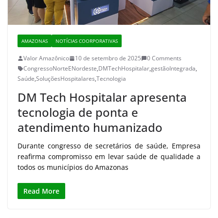
AMAZONAS
NOTÍCIAS COORPORATIVAS
Valor Amazônico
10 de setembro de 2025
0 Comments
CongressoNorteENordeste
,
DMTechHospitalar
,
gestãoIntegrada
,
Saúde
,
SoluçõesHospitalares
,
Tecnologia
DM Tech Hospitalar apresenta
tecnologia de ponta e
atendimento humanizado
Durante congresso de secretários de saúde, Empresa
reafirma compromisso em levar saúde de qualidade a
todos os municípios do Amazonas
Read More