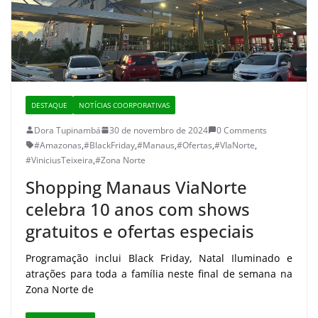
DESTAQUE
NOTÍCIAS COORPORATIVAS
Dora Tupinambá
30 de novembro de 2024
0 Comments
#Amazonas
,
#BlackFriday
,
#Manaus
,
#Ofertas
,
#VIaNorte
,
#ViniciusTeixeira
,
#Zona Norte
Shopping Manaus ViaNorte
celebra 10 anos com shows
gratuitos e ofertas especiais
Programação inclui Black Friday, Natal Iluminado e
atrações para toda a família neste final de semana na
Zona Norte de