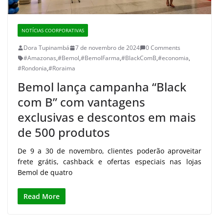
NOTÍCIAS COORPORATIVAS
Dora Tupinambá
7 de novembro de 2024
0 Comments
#Amazonas
,
#Bemol
,
#BemolFarma
,
#BlackComB
,
#economia
,
#Rondonia
,
#Roraima
Bemol lança campanha “Black
com B” com vantagens
exclusivas e descontos em mais
de 500 produtos
De 9 a 30 de novembro, clientes poderão aproveitar
frete grátis, cashback e ofertas especiais nas lojas
Bemol de quatro
Read More