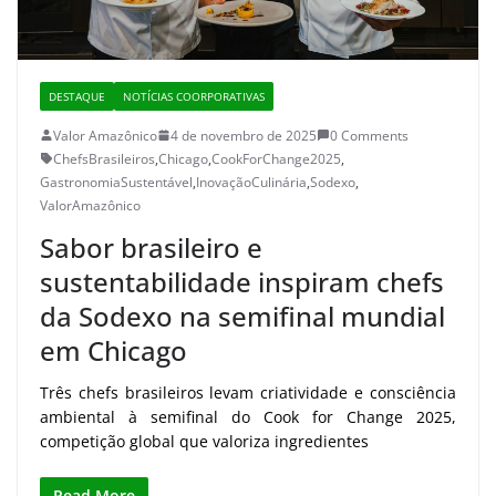
DESTAQUE
NOTÍCIAS COORPORATIVAS
Valor Amazônico
4 de novembro de 2025
0 Comments
ChefsBrasileiros
,
Chicago
,
CookForChange2025
,
GastronomiaSustentável
,
InovaçãoCulinária
,
Sodexo
,
ValorAmazônico
Sabor brasileiro e
sustentabilidade inspiram chefs
da Sodexo na semifinal mundial
em Chicago
Três chefs brasileiros levam criatividade e consciência
ambiental à semifinal do Cook for Change 2025,
competição global que valoriza ingredientes
Read More