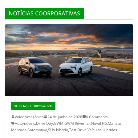
NOTÍCIAS COORPORATIVAS
NOTÍCIAS COORPORATIVAS
Valor Amazônico
24 de junho de 2026
0 Comments
Automóveis
,
Drive Day
,
GWM
,
GWM Revemar
,
Haval H6
,
Manaus
,
Mercado Automotivo
,
SUV híbrido
,
Test Drive
,
Veículos Híbridos