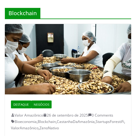
Blockchain
DESTAQUE
NEGÓCIOS
Valor Amazônico
26 de setembro de 2025
0 Comments
Bioeconomia
,
Blockchain
,
CastanhaDaAmazônia
,
StartupsForestiFi
,
ValorAmazônico
,
ZenoNativo