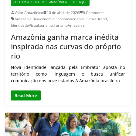
CULTURA & IDENTIDADE AMAZÔNICA
DESTAQUE
Valor Amazônico
10 de abril de 2026
0 Comments
Amazônia
,
Bioeconomia
,
Economiacriativa
,
FutureBrand
,
identidadeVisual
,
turismo
,
TurismoAmazônia
Amazônia ganha marca inédita
inspirada nas curvas do próprio
rio
Nova identidade lançada pela Embratur aposta no
território como linguagem e busca unificar
comunicação dos nove estados A Amazônia brasileira
Read More