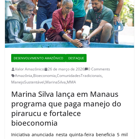
DESENVOLVIMENTO AMAZÔNICO
DESTAQUE
Valor Amazônico
26 de março de 2026
0 Comments
Amazônia
,
Bioeconomia
,
ComunidadesTradicionais
,
ManejoSustentável
,
MarinaSilva
,
MMA
Marina Silva lança em Manaus
programa que paga manejo do
pirarucu e fortalece
bioeconomia
Iniciativa anunciada nesta quinta-feira beneficia 5 mil