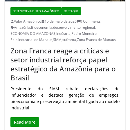
DESENVOLVIMENTO AMAZÔNICO
DESTAQUE
Valor Amazônico
15 de maio de 2026
0 Comments
Amazônia
,
Bioeconomia
,
desenvolvimento regional
,
ECONOMIA DO AMAZONAS
,
Indústria
,
Pedro Monteiro
,
Polo Industrial de Manaus
,
SIAM
,
suframa
,
Zona Franca de Manaus
Zona Franca reage a críticas e
setor industrial reforça papel
estratégico da Amazônia para o
Brasil
Presidente do SIAM rebate declarações de
influenciador e destaca geração de empregos,
bioeconomia e preservação ambiental ligada ao modelo
industrial
Read More