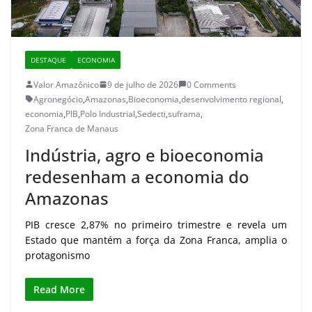
DESTAQUE
ECONOMIA
Valor Amazônico
9 de julho de 2026
0 Comments
Agronegócio
,
Amazonas
,
Bioeconomia
,
desenvolvimento regional
,
economia
,
PIB
,
Polo Industrial
,
Sedecti
,
suframa
,
Zona Franca de Manaus
Indústria, agro e bioeconomia
redesenham a economia do
Amazonas
PIB cresce 2,87% no primeiro trimestre e revela um
Estado que mantém a força da Zona Franca, amplia o
protagonismo
Read More