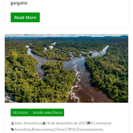
gargalos
Read More
DESTAQUE
REGIÃO AMAZÔNICA
Valor Amazônico
14 de dezembro de 2025
0 Comments
Amazônia
,
Bioeconomia
,
Clima
,
COP30
,
Desmatamento
,