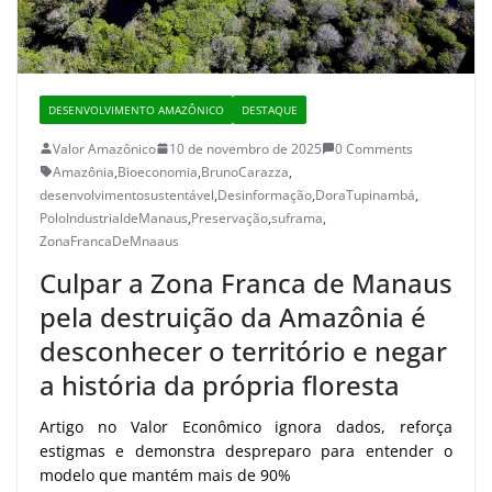
DESENVOLVIMENTO AMAZÔNICO
DESTAQUE
Valor Amazônico
10 de novembro de 2025
0 Comments
Amazônia
,
Bioeconomia
,
BrunoCarazza
,
desenvolvimentosustentável
,
Desinformação
,
DoraTupinambá
,
PoloIndustrialdeManaus
,
Preservação
,
suframa
,
ZonaFrancaDeMnaaus
Culpar a Zona Franca de Manaus
pela destruição da Amazônia é
desconhecer o território e negar
a história da própria floresta
Artigo no Valor Econômico ignora dados, reforça
estigmas e demonstra despreparo para entender o
modelo que mantém mais de 90%