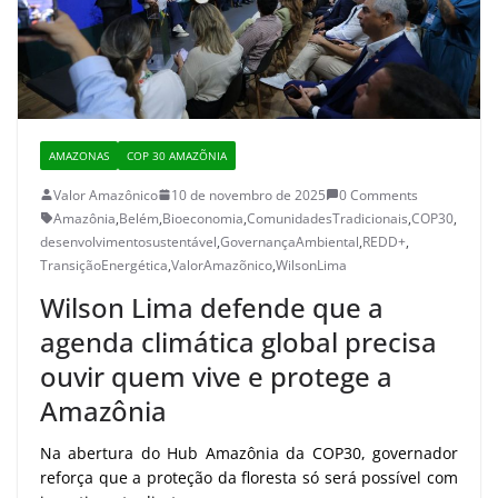
AMAZONAS
COP 30 AMAZÕNIA
Valor Amazônico
10 de novembro de 2025
0 Comments
Amazônia
,
Belém
,
Bioeconomia
,
ComunidadesTradicionais
,
COP30
,
desenvolvimentosustentável
,
GovernançaAmbiental
,
REDD+
,
TransiçãoEnergética
,
ValorAmazõnico
,
WilsonLima
Wilson Lima defende que a
agenda climática global precisa
ouvir quem vive e protege a
Amazônia
Na abertura do Hub Amazônia da COP30, governador
reforça que a proteção da floresta só será possível com