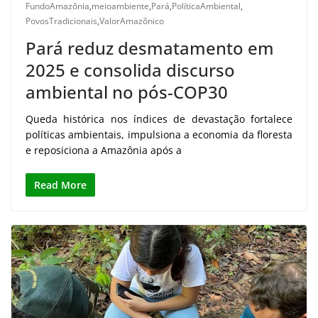
FundoAmazônia
,
meioambiente
,
Pará
,
PolíticaAmbiental
,
PovosTradicionais
,
ValorAmazõnico
Pará reduz desmatamento em
2025 e consolida discurso
ambiental no pós-COP30
Queda histórica nos índices de devastação fortalece
políticas ambientais, impulsiona a economia da floresta
e reposiciona a Amazônia após a
Read More