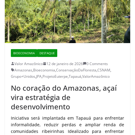
BIOECONOMIA
DESTAQUE
Valor Amazônico
12 de janeiro de 2026
0 Comments
Amazonas
,
Bioeconomia
,
ConservaçãoDaFloresta
,
CSNAM
,
Grupo+Unidos
,
JPA
,
ProjetoEuterpe
,
Tapauá
,
ValorAmazônico
No coração do Amazonas, açaí
vira estratégia de
desenvolvimento
Iniciativa será implantada em Tapauá para enfrentar
informalidade, reduzir perdas e ampliar renda de
comunidades ribeirinhas Idealizado para enfrentar