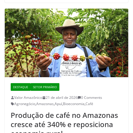
DESTAQUE
SETOR PRIMÁRIO
Valor Amazônico
21 de abril de 2026
0 Comments
Agronegócio
,
Amazonas
,
Apuí
,
Bioeconomia
,
Café
Produção de café no Amazonas
cresce até 340% e reposiciona