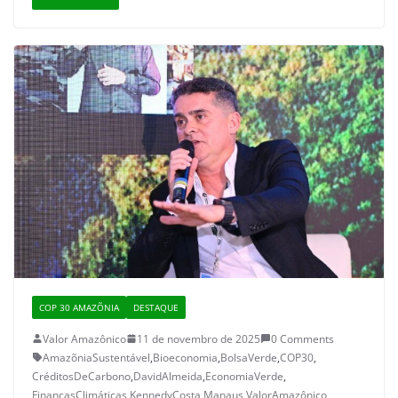
COP 30 AMAZÕNIA
DESTAQUE
Valor Amazônico
11 de novembro de 2025
0 Comments
AmazõniaSustentável
,
Bioeconomia
,
BolsaVerde
,
COP30
,
CréditosDeCarbono
,
DavidAlmeida
,
EconomiaVerde
,
FinançasClimáticas
,
KennedyCosta
,
Manaus
,
ValorAmazônico