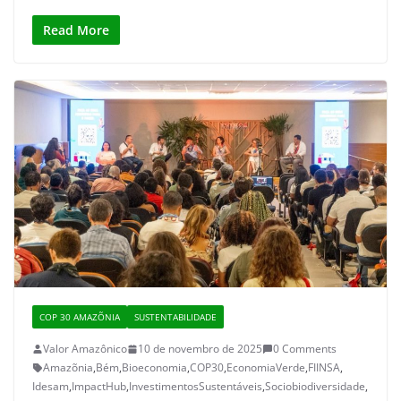
Read More
COP 30 AMAZÕNIA
SUSTENTABILIDADE
Valor Amazônico
10 de novembro de 2025
0 Comments
Amazõnia
,
Bém
,
Bioeconomia
,
COP30
,
EconomiaVerde
,
FIINSA
,
Idesam
,
ImpactHub
,
InvestimentosSustentáveis
,
Sociobiodiversidade
,