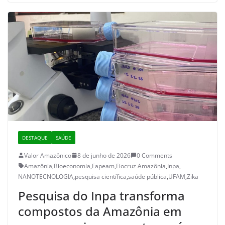
DESTAQUE
SAÚDE
Valor Amazônico
8 de junho de 2026
0 Comments
Amazônia
,
Bioeconomia
,
Fapeam
,
Fiocruz Amazônia
,
Inpa
,
NANOTECNOLOGIA
,
pesquisa científica
,
saúde pública
,
UFAM
,
Zika
Pesquisa do Inpa transforma
compostos da Amazônia em