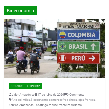
Bioeconomia
DESTAQUE
ECONOMIA
Valor Amazônico
17 de julho de 2026
0 Comments
Alto solimões
,
Bioeconomia
,
comércio
,
free shops
,
lojas francas
,
Sebrae Amazonas
,
Tabatinga
,
tríplice fronteira
,
turismo