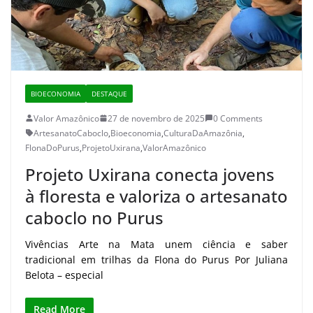
BIOECONOMIA
DESTAQUE
Valor Amazônico
27 de novembro de 2025
0 Comments
ArtesanatoCaboclo
,
Bioeconomia
,
CulturaDaAmazônia
,
FlonaDoPurus
,
ProjetoUxirana
,
ValorAmazônico
Projeto Uxirana conecta jovens
à floresta e valoriza o artesanato
caboclo no Purus
Vivências Arte na Mata unem ciência e saber
tradicional em trilhas da Flona do Purus Por Juliana
Belota – especial
Read More