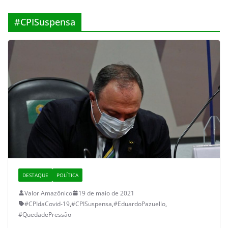
#CPISuspensa
DESTAQUE
POLÍTICA
Valor Amazônico
19 de maio de 2021
#CPIdaCovid-19
,
#CPISuspensa
,
#EduardoPazuello
,
#QuedadePressão