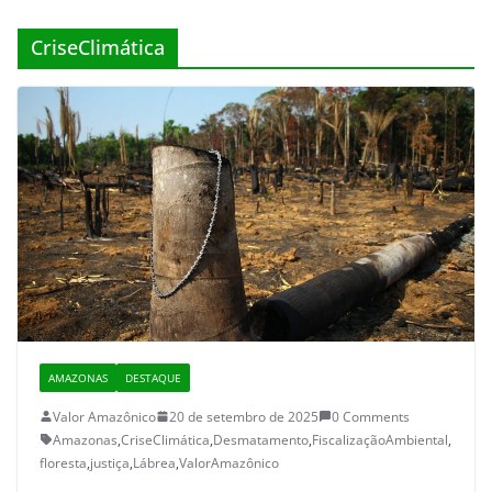
CriseClimática
AMAZONAS
DESTAQUE
Valor Amazônico
20 de setembro de 2025
0 Comments
Amazonas
,
CriseClimática
,
Desmatamento
,
FiscalizaçãoAmbiental
,
floresta
,
justiça
,
Lábrea
,
ValorAmazônico