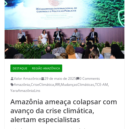
DESTAQUE
REGIÃO AMAZÔNICA
Valor Amazônico
29 de maio de 2025
0 Comments
Amazônia
,
CriseClimática
,
IRR
,
MudançasClimáticas
,
TCE-AM
,
YaraAmazôniaLins
Amazônia ameaça colapsar com
avanço da crise climática,
alertam especialistas