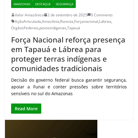
AMAZONAS
DESTAQUE
SEGURANÇA
Valor Amazônico
2 de setembro de 2025
0 Comments
AçãoArticulada
,
Amazônia
,
floresta
,
Forçanacional
,
Lábrea
,
OrgãosFederais
,
povosindigenas
,
Tapauá
Força Nacional reforça presença
em Tapauá e Lábrea para
proteger terras indígenas e
comunidades tradicionais
Decisão do governo federal busca garantir segurança,
apoiar a Funai e conter pressões sobre territórios
sensíveis no sul do Amazonas
Read More