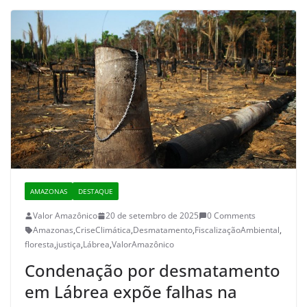
AMAZONAS
DESTAQUE
Valor Amazônico
20 de setembro de 2025
0 Comments
Amazonas
,
CriseClimática
,
Desmatamento
,
FiscalizaçãoAmbiental
,
floresta
,
justiça
,
Lábrea
,
ValorAmazônico
Condenação por desmatamento
em Lábrea expõe falhas na