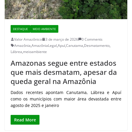
DESTAQUE
MEIO AMBIENTE
Valor Amazônico
3 de março de 2026
0 Comments
Amazônia
,
AmazôniaLegal
,
Apuí
,
Canutama
,
Desmatamento
,
Lábrea
,
meioambiente
Amazonas segue entre estados
que mais desmatam, apesar da
queda geral na Amazônia
Dados recentes apontam Canutama, Lábrea e Apuí
como os municípios com maior área devastada entre
agosto de 2025 e janeiro
Read More