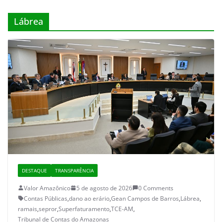
Lábrea
DESTAQUE
TRANSPARÊNCIA
Valor Amazônico
5 de agosto de 2026
0 Comments
Contas Públicas
,
dano ao erário
,
Gean Campos de Barros
,
Lábrea
,
ramais
,
sepror
,
Superfaturamento
,
TCE-AM
,
Tribunal de Contas do Amazonas