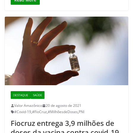
DESTAQUE
SAÚDE
Valor Amazônico
20 de agosto de 2021
#Covid-19
,
#FioCruz
,
#MilhõesdeDoses
,
PNI
Fiocruz entrega 3,9 milhões de
doses da vacina contra covid-19