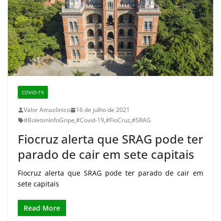
COVID-19
Valor Amazônico
16 de julho de 2021
#BoletimInfoGripe
,
#Covid-19
,
#FioCruz
,
#SRAG
Fiocruz alerta que SRAG pode ter
parado de cair em sete capitais
Fiocruz alerta que SRAG pode ter parado de cair em
sete capitais
Read More