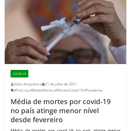
COVID-19
Valor Amazônico
21 de julho de 2021
#FioCruz
,
#MédiaMortes
,
#MortesCovid-19
,
#Pandemia
Média de mortes por covid-19
no país atinge menor nível
desde fevereiro
Média de mortes por covid-19 no país atinge menor