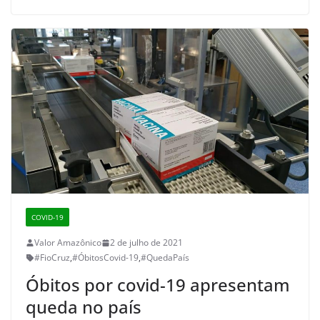
COVID-19
Valor Amazônico
2 de julho de 2021
#FioCruz
,
#ÓbitosCovid-19
,
#QuedaPaís
Óbitos por covid-19 apresentam
queda no país