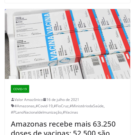
COVID-19
Valor Amazônico
16 de julho de 2021
#Amazonas
,
#Covid-19
,
#FioCruz
,
#MinistériodaSaúde
,
#PLanoNacionaldeImunização
,
#Vacinas
Amazonas recebe mais 63.250
doses de vacinas; 52.500 são