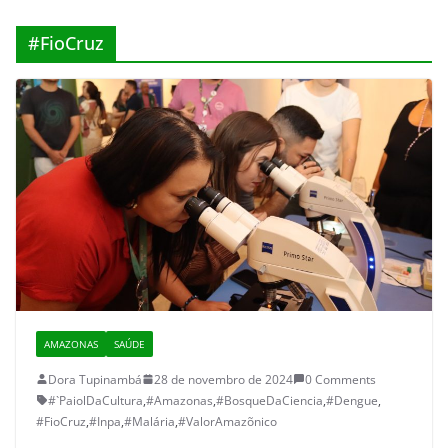
#FioCruz
AMAZONAS
SAÚDE
Dora Tupinambá
28 de novembro de 2024
0 Comments
#`PaiolDaCultura
,
#Amazonas
,
#BosqueDaCiencia
,
#Dengue
,
#FioCruz
,
#Inpa
,
#Malária
,
#ValorAmazõnico