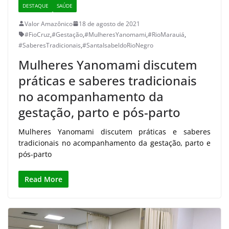
DESTAQUE
SAÚDE
Valor Amazônico
18 de agosto de 2021
#FioCruz
,
#Gestação
,
#MulheresYanomami
,
#RioMarauiá
,
#SaberesTradicionais
,
#SantaIsabeldoRioNegro
Mulheres Yanomami discutem
práticas e saberes tradicionais
no acompanhamento da
gestação, parto e pós-parto
Mulheres Yanomami discutem práticas e saberes
tradicionais no acompanhamento da gestação, parto e
pós-parto
Read More