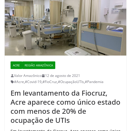
ACRE
REGIÃO AMAZÔNICA
Valor Amazônico
12 de agosto de 2021
#Acre
,
#Covid-19
,
#FioCruz
,
#OcupaçãoUTIs
,
#Pandemia
Em levantamento da Fiocruz,
Acre aparece como único estado
com menos de 20% de
ocupação de UTIs