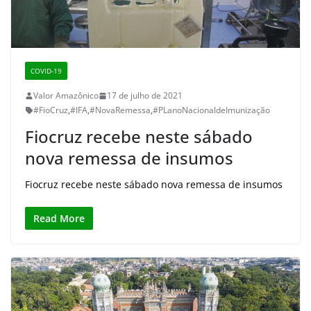
COVID-19
Valor Amazônico
17 de julho de 2021
#FioCruz
,
#IFA
,
#NovaRemessa
,
#PLanoNacionaldeImunização
Fiocruz recebe neste sábado
nova remessa de insumos
Fiocruz recebe neste sábado nova remessa de insumos
Read More