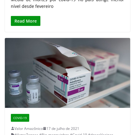
nível desde fevereiro
Read More
COVID-19
Valor Amazônico
17 de julho de 2021
#AstraZeneca
,
#Bio-manguinhos
,
#Covid-19
,
#dosesVacinas
,