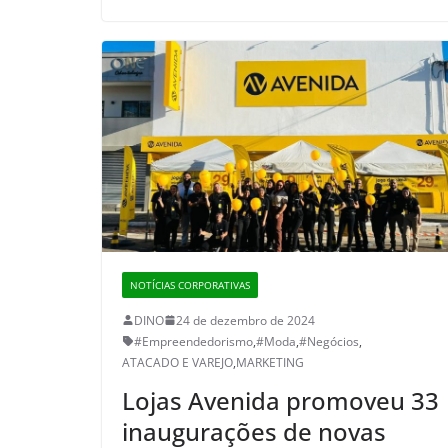
NOTÍCIAS CORPORATIVAS
DINO
24 de dezembro de 2024
#Empreendedorismo
,
#Moda
,
#Negócios
,
ATACADO E VAREJO
,
MARKETING
Lojas Avenida promoveu 33
inaugurações de novas