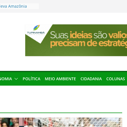
leva Amazônia
terária em São
articipação
mento de 2027
local impróprio
 fogo no Cemitério
anha protagonismo
 2026
res podem barrar
ições de 2026 no
NOMIA
POLÍTICA
MEIO AMBIENTE
CIDADANIA
COLUNAS