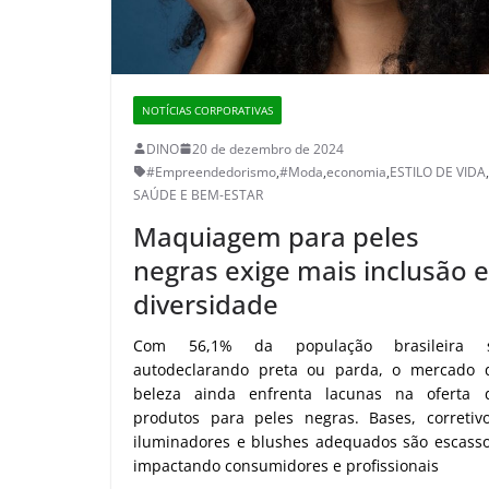
NOTÍCIAS CORPORATIVAS
DINO
20 de dezembro de 2024
#Empreendedorismo
,
#Moda
,
economia
,
ESTILO DE VIDA
,
SAÚDE E BEM-ESTAR
Maquiagem para peles
negras exige mais inclusão e
diversidade
Com 56,1% da população brasileira 
autodeclarando preta ou parda, o mercado 
beleza ainda enfrenta lacunas na oferta 
produtos para peles negras. Bases, corretivo
iluminadores e blushes adequados são escasso
impactando consumidores e profissionais