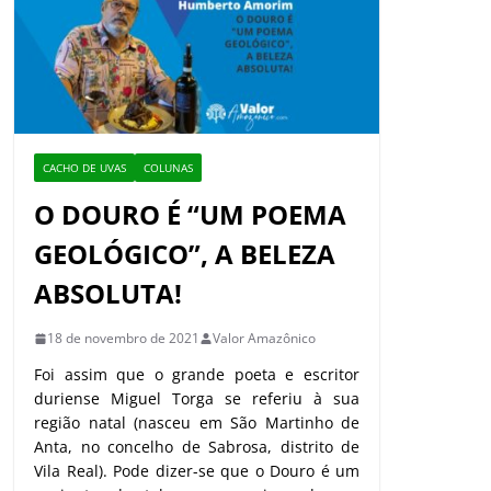
CACHO DE UVAS
COLUNAS
O DOURO É “UM POEMA
GEOLÓGICO”, A BELEZA
ABSOLUTA!
18 de novembro de 2021
Valor Amazônico
Foi assim que o grande poeta e escritor
duriense Miguel Torga se referiu à sua
região natal (nasceu em São Martinho de
Anta, no concelho de Sabrosa, distrito de
Vila Real). Pode dizer-se que o Douro é um