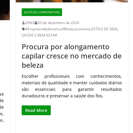
NOTÍCIAS CORPORATIVAS
DINO
20 de dezembro de 2024
#Empreendedorismo
,
#Moda
,
economia
,
ESTILO DE VIDA
,
SAÚDE E BEM-ESTAR
Procura por alongamento
capilar cresce no mercado de
beleza
Escolher profissionais com conhecimentos,
materiais de qualidade e manter cuidados diários
são essenciais para garantir resultados
se
duradouros e preservar a saúde dos fios.
de
de
Read More
s,
s,