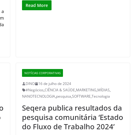
Read More
 a
um
da
NOTÍCIAS CORPORATIVAS
DINO
16 de julho de 2024
#Negócios
,
CIÊNCIA & SAÚDE
,
MARKETING
,
MÍDIAS
,
NANOTECNOLOGIA
,
pesquisa
,
SOFTWARE
,
Tecnologia
o
Seqera publica resultados da
o
pesquisa comunitária ‘Estado
do Fluxo de Trabalho 2024’