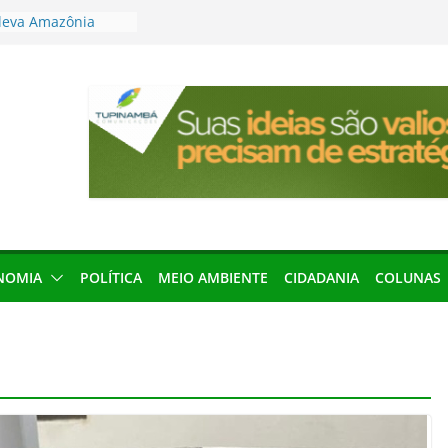
leva Amazônia
terária em São
articipação
mento de 2027
local impróprio
 fogo no Cemitério
anha protagonismo
 2026
res podem barrar
ições de 2026 no
NOMIA
POLÍTICA
MEIO AMBIENTE
CIDADANIA
COLUNAS