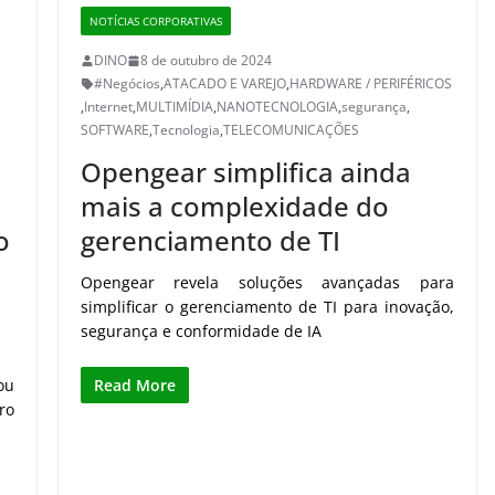
NOTÍCIAS CORPORATIVAS
DINO
8 de outubro de 2024
#Negócios
,
ATACADO E VAREJO
,
HARDWARE / PERIFÉRICOS
,
Internet
,
MULTIMÍDIA
,
NANOTECNOLOGIA
,
segurança
,
SOFTWARE
,
Tecnologia
,
TELECOMUNICAÇÕES
Opengear simplifica ainda
mais a complexidade do
o
gerenciamento de TI
Opengear revela soluções avançadas para
simplificar o gerenciamento de TI para inovação,
segurança e conformidade de IA
ou
Read More
ro