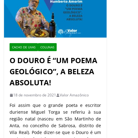
CACHO DE UVAS
COLUNAS
O DOURO É “UM POEMA
GEOLÓGICO”, A BELEZA
ABSOLUTA!
18 de novembro de 2021
Valor Amazônico
Foi assim que o grande poeta e escritor
duriense Miguel Torga se referiu à sua
região natal (nasceu em São Martinho de
Anta, no concelho de Sabrosa, distrito de
Vila Real). Pode dizer-se que o Douro é um