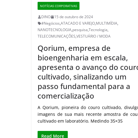
NOTÍCIAS CORPORATIVAS
DINO
15 de outubro de 2024
#Negócios
,
ATACADO E VAREJO
,
MULTIMÍDIA
,
NANOTECNOLOGIA
,
pesquisa
,
Tecnologia
,
TELECOMUNICAÇÕES
,
VESTUÁRIO / MODA
Qorium, empresa de
bioengenharia em escala,
apresenta o avanço do cour
cultivado, sinalizando um
passo fundamental para a
comercialização
A Qorium, pioneira do couro cultivado, divulg
imagens de sua mais recente amostra de cou
cultivado em laboratório. Medindo 35×35
Read More