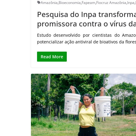
Amazônia
,
Bioeconomia
,
Fapeam
,
Fiocruz Amazônia
,
Inpa
,
Pesquisa do Inpa transfor
promissora contra o vírus da
Estudo desenvolvido por cientistas do Amazon
potencializar ação antiviral de bioativos da flore
Read More