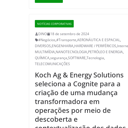
NOTÍCIAS CORPORATIVAS
DINO
18 de setembro de 2024
#Negócios
,
#Transporte
,
AERONÁUTICA E ESPACIAL
,
DIVERSOS
,
ENGENHARIA
,
HARDWARE / PERIFÉRICOS
,
Intern
MULTIMÍDIA
,
NANOTECNOLOGIA
,
PETRÓLEO E ENERGIA
,
QUÍMICA
,
segurança
,
SOFTWARE
,
Tecnologia
,
TELECOMUNICAÇÕES
Koch Ag & Energy Solutions
seleciona a Cognite para a
criação de uma mudança
transformadora em
operações por meio de
descoberta e
contextualização dos dados