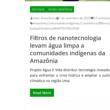
DESTAQUE
REGIÃO AMAZÔNICA
Valor Amazônico
1 de setembro de 2025
0 Comment
Amazônia
,
Comunidadesindigenas
,
CriseHídrica
,
IRIBrasil
,
JustiçaClimática
,
NANOTECNOLOGIA
Filtros de nanotecnologia
levam água limpa a
comunidades indígenas da
Amazônia
Projeto Água é Vida distribui tecnologia inovado
para enfrentar a crise hídrica e ampliar a justi
climática na região Uma
Read More