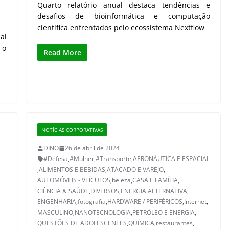
Quarto relatório anual destaca tendências e
desafios de bioinformática e computação
científica enfrentados pelo ecossistema Nextflow
al
 o
Read More
NOTÍCIAS CORPORATIVAS
DINO
26 de abril de 2024
#Defesa
,
#Mulher
,
#Transporte
,
AERONÁUTICA E ESPACIAL
,
ALIMENTOS E BEBIDAS
,
ATACADO E VAREJO
,
AUTOMÓVEIS - VEÍCULOS
,
beleza
,
CASA E FAMÍLIA
,
CIÊNCIA & SAÚDE
,
DIVERSOS
,
ENERGIA ALTERNATIVA
,
ENGENHARIA
,
fotografia
,
HARDWARE / PERIFÉRICOS
,
Internet
,
MASCULINO
,
NANOTECNOLOGIA
,
PETRÓLEO E ENERGIA
,
QUESTÕES DE ADOLESCENTES
,
QUÍMICA
,
restaurantes
,