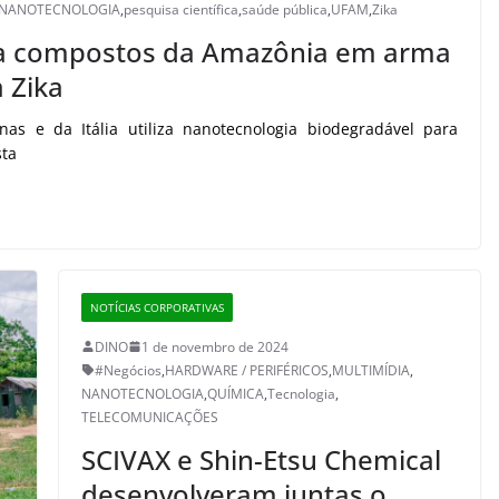
NANOTECNOLOGIA
,
pesquisa científica
,
saúde pública
,
UFAM
,
Zika
ma compostos da Amazônia em arma
 Zika
as e da Itália utiliza nanotecnologia biodegradável para
sta
NOTÍCIAS CORPORATIVAS
DINO
1 de novembro de 2024
#Negócios
,
HARDWARE / PERIFÉRICOS
,
MULTIMÍDIA
,
NANOTECNOLOGIA
,
QUÍMICA
,
Tecnologia
,
TELECOMUNICAÇÕES
SCIVAX e Shin-Etsu Chemical
desenvolveram juntas o