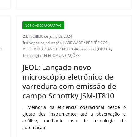
NOTÍCIAS CORPORATIVAS
DINO
30 de julho de 2024
#Negócios
,
educação
,
HARDWARE / PERIFÉRICOS
,
et
,
MULTIMÍDIA
,
NANOTECNOLOGIA
,
pesquisa
,
QUÍMICA
,
Tecnologia
,
TELECOMUNICAÇÕES
JEOL: Lançado novo
microscópio eletrônico de
varredura com emissão de
campo Schottky JSM-IT810
– Melhoria da eficiência operacional desde o
ajuste dos instrumentos até a observação e
análise, mediante uso de tecnologia de
automação –