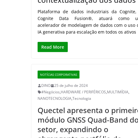
Plataforma de dados industriais da Cognite,
Cognite Data Fusion®, atuará como 
acelerador de modelagem de dados com o uso 
IA generativa para escalação em todos os ativos
Read More
NOTÍCIAS CORPORATIVAS
DINO
25 de julho de 2024
#Negócios
,
HARDWARE / PERIFÉRICOS
,
MULTIMÍDIA
,
NANOTECNOLOGIA
,
Tecnologia
Quectel apresenta o primeir
módulo GNSS Quad-Band d
setor, expandindo o