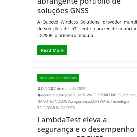
abrangente portfólio de
soluções GNSS
A Quectel Wireless Solutions, provedor mundi
de soluções de IoT, sente o prazer de anunciar
LG290P, o primeiro módulo
Read More
NOTÍCIAS CORPORATIVAS
DINO
2 de maio de 2024
economia
,
fotografia
,
HARDWARE / PERIFÉRICOS
,
Internet
,
NANOTECNOLOGIA
,
segurança
,
SOFTWARE
,
Tecnologia
,
TELECOMUNICAÇÕES
LambdaTest eleva a
segurança e o desempenho