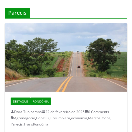
Parecis
DESTAQUE
RONDÔNIA
Dora Tupinambá
22 de fevereiro de 2025
0 Comments
Agronegócio
,
ConeSul
,
Corumbiara
,
economia
,
MarcosRocha
,
Parecis
,
TransRondônia