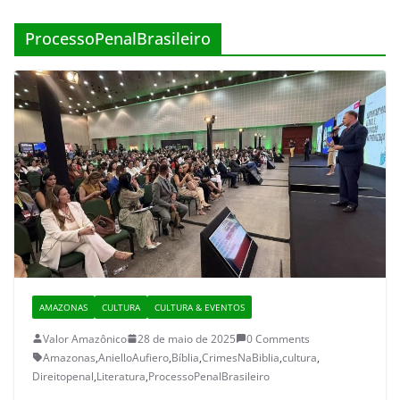
ProcessoPenalBrasileiro
AMAZONAS
CULTURA
CULTURA & EVENTOS
Valor Amazônico
28 de maio de 2025
0 Comments
Amazonas
,
AnielloAufiero
,
Bíblia
,
CrimesNaBiblia
,
cultura
,
Direitopenal
,
Literatura
,
ProcessoPenalBrasileiro