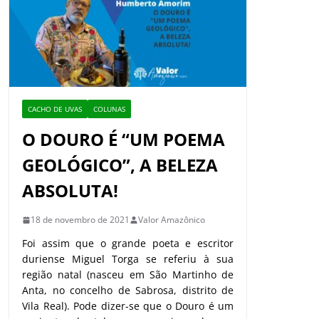
CACHO DE UVAS
COLUNAS
O DOURO É “UM POEMA
GEOLÓGICO”, A BELEZA
ABSOLUTA!
18 de novembro de 2021
Valor Amazônico
Foi assim que o grande poeta e escritor
duriense Miguel Torga se referiu à sua
região natal (nasceu em São Martinho de
Anta, no concelho de Sabrosa, distrito de
Vila Real). Pode dizer-se que o Douro é um