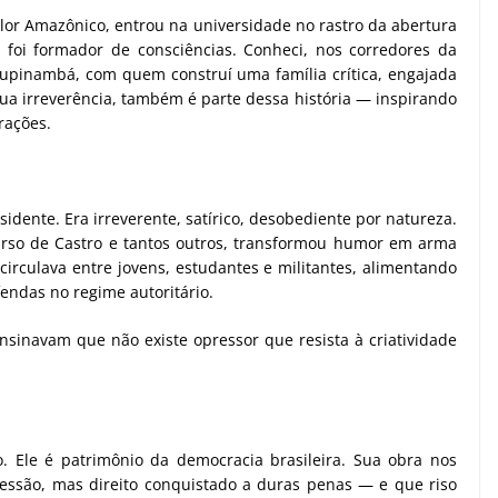
alor Amazônico, entrou na universidade no rastro da abertura
: foi formador de consciências. Conheci, nos corredores da
pinambá, com quem construí uma família crítica, engajada
sua irreverência, também é parte dessa história — inspirando
rações.
idente. Era irreverente, satírico, desobediente por natureza.
Tarso de Castro e tantos outros, transformou humor em arma
 circulava entre jovens, estudantes e militantes, alimentando
endas no regime autoritário.
ensinavam que não existe opressor que resista à criatividade
 Ele é patrimônio da democracia brasileira. Sua obra nos
essão, mas direito conquistado a duras penas — e que riso