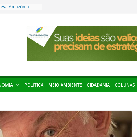
leva Amazônia
terária em São
articipação
mento de 2027
local impróprio
 fogo no Cemitério
anha protagonismo
 2026
res podem barrar
ições de 2026 no
NOMIA
POLÍTICA
MEIO AMBIENTE
CIDADANIA
COLUNAS