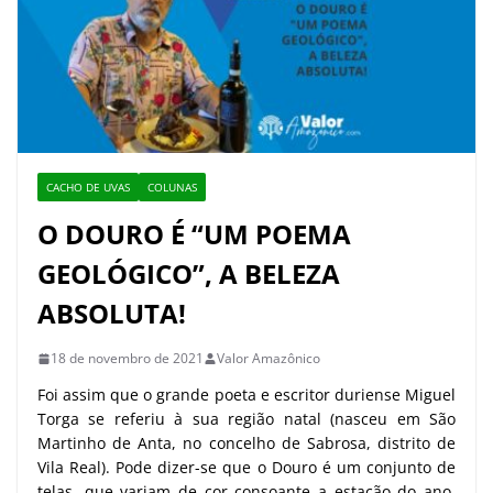
CACHO DE UVAS
COLUNAS
O DOURO É “UM POEMA
GEOLÓGICO”, A BELEZA
ABSOLUTA!
18 de novembro de 2021
Valor Amazônico
Foi assim que o grande poeta e escritor duriense Miguel
Torga se referiu à sua região natal (nasceu em São
Martinho de Anta, no concelho de Sabrosa, distrito de
Vila Real). Pode dizer-se que o Douro é um conjunto de
telas, que variam de cor consoante a estação do ano,