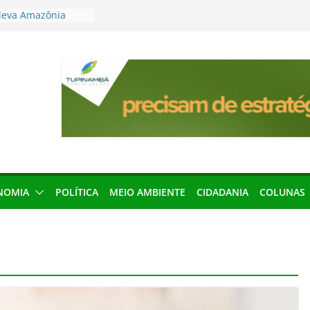
leva Amazônia
terária em São
articipação
mento de 2027
local impróprio
 fogo no Cemitério
anha protagonismo
 2026
res podem barrar
ições de 2026 no
NOMIA
POLÍTICA
MEIO AMBIENTE
CIDADANIA
COLUNAS