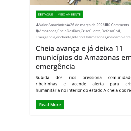
DESTAQUE
MEIO AMBIENTE
Valor Amazônico
26 de março de 2026
0 Comments
Amazonas
,
CheiaDosRios
,
CriseCliente
,
DefesaCivil
,
Emergência
,
enchente
,
InteriorDoAmazonas
,
meioambiente
Cheia avança e já deixa 11
municípios do Amazonas e
emergência
Subida dos rios pressiona comunidad
ribeirinhas e acende alerta para cri
humanitária no interior do estado A cheia dos ri
Read More