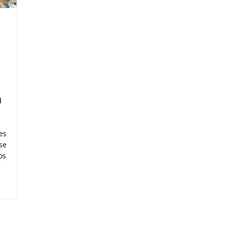
m
es
se
os