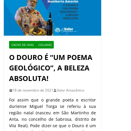
CACHO DE UVAS
COLUNAS
O DOURO É “UM POEMA
GEOLÓGICO”, A BELEZA
ABSOLUTA!
18 de novembro de 2021
Valor Amazônico
Foi assim que o grande poeta e escritor
duriense Miguel Torga se referiu à sua
região natal (nasceu em São Martinho de
Anta, no concelho de Sabrosa, distrito de
Vila Real). Pode dizer-se que o Douro é um