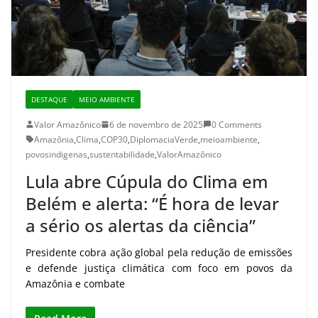
DESTAQUE
MEIO AMBIENTE
Valor Amazônico
6 de novembro de 2025
0 Comments
Amazônia
,
Clima
,
COP30
,
DiplomaciaVerde
,
meioambiente
,
povosindigenas
,
sustentabilidade
,
ValorAmazônico
Lula abre Cúpula do Clima em
Belém e alerta: “É hora de levar
a sério os alertas da ciência”
Presidente cobra ação global pela redução de emissões
e defende justiça climática com foco em povos da
Amazônia e combate