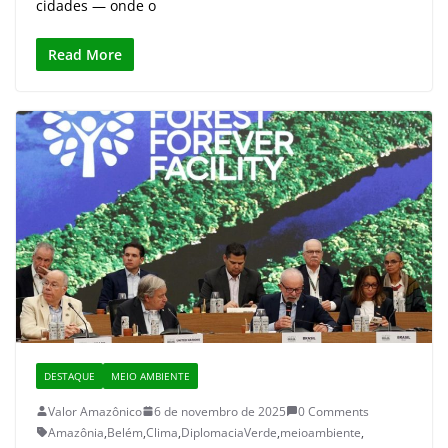
cidades — onde o
Read More
DESTAQUE
MEIO AMBIENTE
Valor Amazônico
6 de novembro de 2025
0 Comments
Amazônia
,
Belém
,
Clima
,
DiplomaciaVerde
,
meioambiente
,