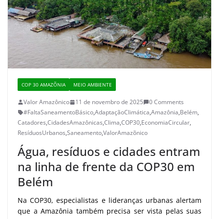
COP 30 AMAZÕNIA
MEIO AMBIENTE
Valor Amazônico
11 de novembro de 2025
0 Comments
#FaltaSaneamentoBásico
,
AdaptaçãoClimática
,
Amazônia
,
Belém
,
Catadores
,
CidadesAmazônicas
,
Clima
,
COP30
,
EconomiaCircular
,
ResíduosUrbanos
,
Saneamento
,
ValorAmazõnico
Água, resíduos e cidades entram
na linha de frente da COP30 em
Belém
Na COP30, especialistas e lideranças urbanas alertam
que a Amazônia também precisa ser vista pelas suas