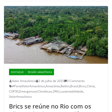
DESTAQUE
REGIÃO AMAZÔNICA
Valor Amazônico
2 de julho de 2025
0 Comments
#PortalValorAmazônico
,
Amazônia
,
Belém
,
Brasil
,
Brics
,
Clima
,
COP30
,
EmergenciasClimáticas
,
ONU
,
sustentabilidade
,
ValorAmazônico
Brics se reúne no Rio com os