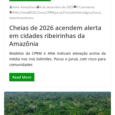
Valor Amazônico
4 de dezembro de 2025
0 Comments
ANA
,
Cheia@026
,
Clima
,
CPRM
,
Juruá
,
PrevisãoHidrológica
,
Purus
,
ValorAmazômico
Cheias de 2026 acendem alerta
em cidades ribeirinhas da
Amazônia
Modelos da CPRM e ANA indicam elevação acima da
média nos rios Solimões, Purus e Juruá, com risco para
comunidades
Read More