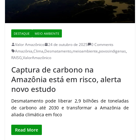
DESTAQUE
MEIO AMBIENTE
Valor Amazônico
24 de outubro de 2025
0 Comments
Amazônia
,
Clima
,
Desmatamento
,
meioambiente
,
povosindigenas
,
RAISG
,
ValorAmazônico
Captura de carbono na
Amazônia está em risco, alerta
novo estudo
Desmatamento pode liberar 2,9 bilhões de toneladas
de carbono até 2030 e transformar a Amazônia de
aliada climática em foco
Read More