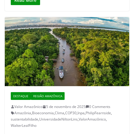
Read More
DESTAQUE
REGIÃO AMAZÔNICA
Valor Amazônico
5 de novembro de 2025
0 Comments
Amazônia
,
Bioeconomia
,
Clima
,
COP30
,
Inpa
,
PhilipFearnside
,
sustentabilidade
,
UniversidadeNiltonLins
,
ValorAmazônico
,
WalterLealFilho