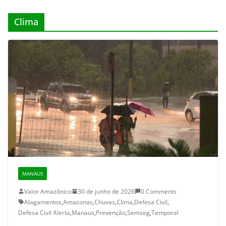
Clima
MANAUS
Valor Amazônico
30 de junho de 2026
0 Comments
Alagamentos
,
Amazonas
,
Chuvas
,
Clima
,
Defesa Civil
,
Defesa Civil Alerta
,
Manaus
,
Prevenção
,
Semseg
,
Temporal