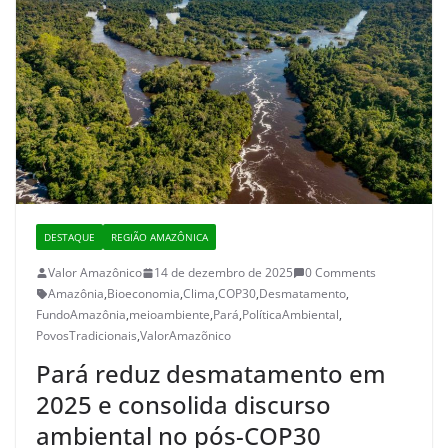
DESTAQUE
REGIÃO AMAZÔNICA
Valor Amazônico
14 de dezembro de 2025
0 Comments
Amazônia
,
Bioeconomia
,
Clima
,
COP30
,
Desmatamento
,
FundoAmazônia
,
meioambiente
,
Pará
,
PolíticaAmbiental
,
PovosTradicionais
,
ValorAmazõnico
Pará reduz desmatamento em
2025 e consolida discurso
ambiental no pós-COP30