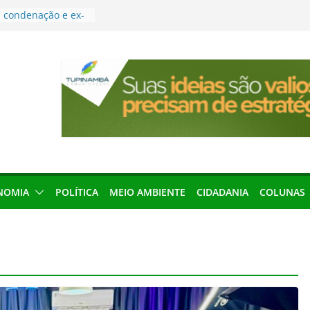
condenação e ex-
rea devolverá quase
res podem barrar
ições de 2026 no
leva Amazônia
terária em São
força discurso de
em defesa do
menageada por
NOMIA
POLÍTICA
MEIO AMBIENTE
CIDADANIA
COLUNAS
gridade pública