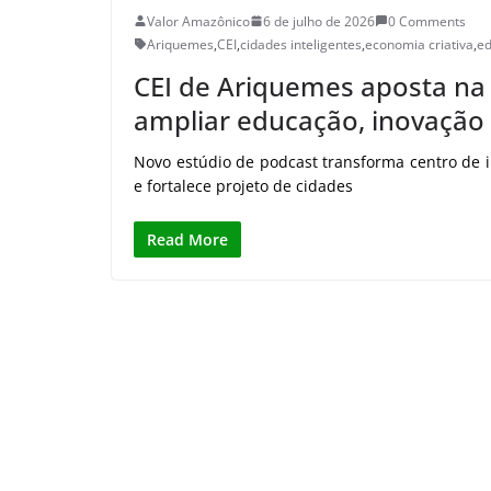
Valor Amazônico
6 de julho de 2026
0 Comments
Ariquemes
,
CEI
,
cidades inteligentes
,
economia criativa
,
e
CEI de Ariquemes aposta na
ampliar educação, inovação 
Novo estúdio de podcast transforma centro de
e fortalece projeto de cidades
Read More