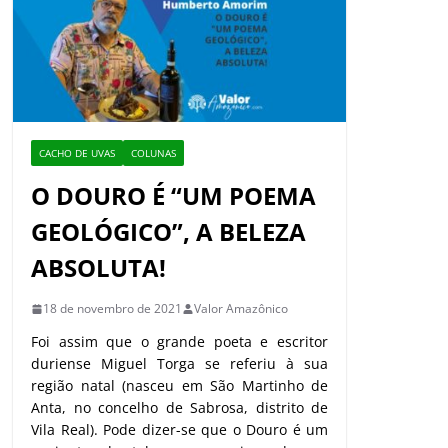
CACHO DE UVAS
COLUNAS
O DOURO É “UM POEMA
GEOLÓGICO”, A BELEZA
ABSOLUTA!
18 de novembro de 2021
Valor Amazônico
Foi assim que o grande poeta e escritor
duriense Miguel Torga se referiu à sua
região natal (nasceu em São Martinho de
Anta, no concelho de Sabrosa, distrito de
Vila Real). Pode dizer-se que o Douro é um