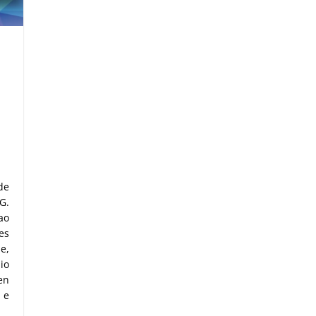
de
G.
ao
es
e,
io
en
 e