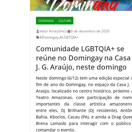
CIDADANIA
CULTURA
Valor Amazônico
6 de dezembro de 2020
#Domingay
,
#LGBTQIA+
Comunidade LGBTQIA+ se
reúne no Domingay na Casa
J. G. Araújo, neste domingo
Neste domingo (6/12) tem uma edição especial 
fim de ano do Domingay, no espaço da Casa J. 
Araújo, localizado no centro histórico, próximo 
Teatro Amazonas, com participação de nom
importantes da classe artística amazonens
entre eles, Dj Brilhante (Dj residente), Antôn
Bahia, Kboclos, Cacau (PA), e ainda a Drag Que
Brena Lamaski para interagir com o público
comandar o evento.