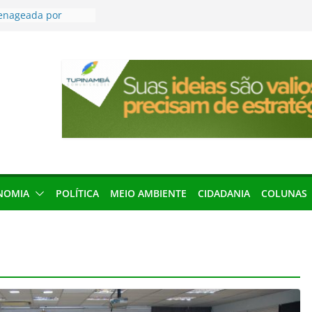
menageada por
gridade pública
anha protagonismo
 2026
res podem barrar
ições de 2026 no
leva Amazônia
terária em São
força discurso de
em defesa do
NOMIA
POLÍTICA
MEIO AMBIENTE
CIDADANIA
COLUNAS