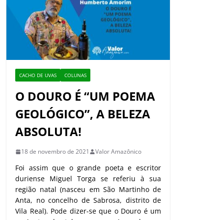
CACHO DE UVAS
COLUNAS
O DOURO É “UM POEMA
GEOLÓGICO”, A BELEZA
ABSOLUTA!
18 de novembro de 2021
Valor Amazônico
Foi assim que o grande poeta e escritor
duriense Miguel Torga se referiu à sua
região natal (nasceu em São Martinho de
Anta, no concelho de Sabrosa, distrito de
Vila Real). Pode dizer-se que o Douro é um