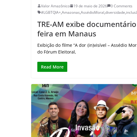
Valor Amazônico
19 de maio de 2026
0 Comments
#LGBTQIA+
,
Amazonas
,
AssédioMoral
,
diversidade
,
inclus
TRE-AM exibe documentário 
feira em Manaus
Exibição do filme “A dor (in)visível – Assédio Mo
do Fórum Eleitoral,
Read More