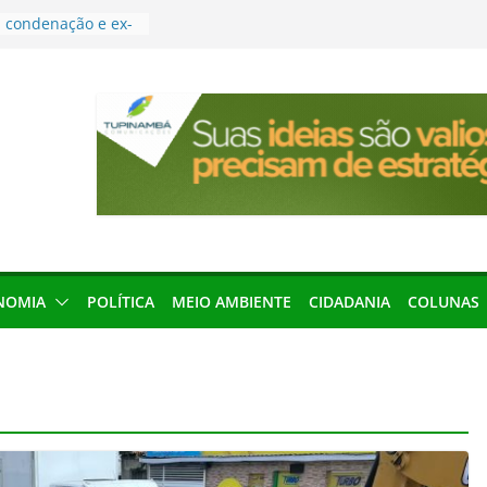
condenação e ex-
rea devolverá quase
res podem barrar
ições de 2026 no
leva Amazônia
terária em São
força discurso de
em defesa do
menageada por
NOMIA
POLÍTICA
MEIO AMBIENTE
CIDADANIA
COLUNAS
gridade pública