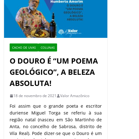
CACHO DE UVAS
COLUNAS
O DOURO É “UM POEMA
GEOLÓGICO”, A BELEZA
ABSOLUTA!
18 de novembro de 2021
Valor Amazônico
Foi assim que o grande poeta e escritor
duriense Miguel Torga se referiu à sua
região natal (nasceu em São Martinho de
Anta, no concelho de Sabrosa, distrito de
Vila Real). Pode dizer-se que o Douro é um