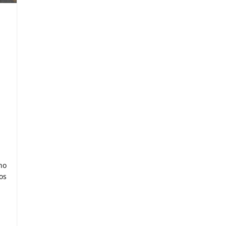
no
os