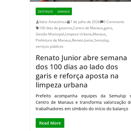
DESTAQUE
MANAUS
Valor Amazônico
7 de julho de 2026
0 Comments
100 dias de governo
,
Centro de Manaus
,
garis
,
Gestão Municipal
,
Limpeza Urbana
,
Manaus
,
Prefeitura de Manaus
,
Renato Junior
,
Semulsp
,
serviços públicos
Renato Junior abre semana
dos 100 dias ao lado dos
garis e reforça aposta na
limpeza urbana
Prefeito acompanha equipes da Semulsp 
Centro de Manaus e transforma valorização d
trabalhadores em símbolo do início do balanço
Read More