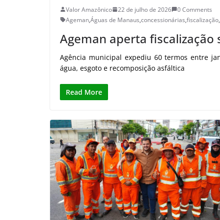
Valor Amazônico
22 de julho de 2026
0 Comments
Ageman
,
Águas de Manaus
,
concessionárias
,
fiscalização
,
Ageman aperta fiscalização
Agência municipal expediu 60 termos entre jan
água, esgoto e recomposição asfáltica
Read More