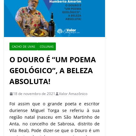
CACHO DE UVAS
COLUNAS
O DOURO É “UM POEMA
GEOLÓGICO”, A BELEZA
ABSOLUTA!
18 de novembro de 2021
Valor Amazônico
Foi assim que o grande poeta e escritor
duriense Miguel Torga se referiu à sua
região natal (nasceu em São Martinho de
Anta, no concelho de Sabrosa, distrito de
Vila Real). Pode dizer-se que o Douro é um