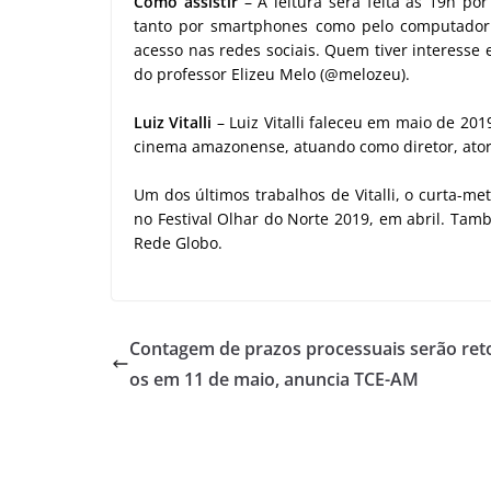
Como assistir
– A leitura será feita às 19h por
tanto por smartphones como pelo computador. À
acesso nas redes sociais. Quem tiver interesse
do professor Elizeu Melo (@melozeu).
Luiz Vitalli
– Luiz Vitalli faleceu em maio de 201
cinema amazonense, atuando como diretor, ator,
Um dos últimos trabalhos de Vitalli, o curta-m
no Festival Olhar do Norte 2019, em abril. Tam
Rede Globo.
Contagem de prazos processuais serão re
os em 11 de maio, anuncia TCE-AM