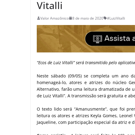
Vitalli
Valor Amazônico
8 de maio de 2020
#LuizVitalli
“Ecos de Luiz Vitalli” será transmitido pelo aplicat
Neste sábado (09/05) se completa um ano da 
homenageá-lo, atores e atrizes do núcleo Ge
Alternativo, farão uma leitura dramatizada de 
de Luiz Vitalli”. A transmissão será gratuita e ab
O texto lido será “Amanusmente”, que foi pre
leitura os atores e atrizes Keyla Gomes, Leonel
Jaqueline, com participação especial da atriz e 