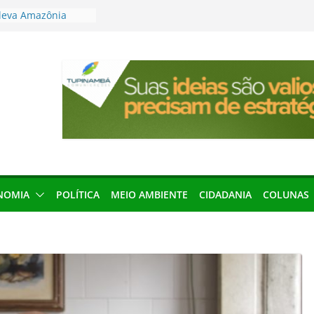
leva Amazônia
terária em São
articipação
mento de 2027
local impróprio
 fogo no Cemitério
anha protagonismo
 2026
res podem barrar
ições de 2026 no
NOMIA
POLÍTICA
MEIO AMBIENTE
CIDADANIA
COLUNAS