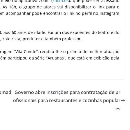
 meio do aplicativo Zoom (
zoom.us
), que pode ser acessado
s 18h, o grupo de atores vai disponibilizar o link para o
 em acompanhar pode encontrar o link no perfil no Instagram
9, aos 60 anos de idade. Foi um dos expoentes do teatro e do
 roteirista, produtor e também professor.
etragem “Vila Conde”, rendeu-lhe o prêmio de melhor atuação
bém participou da série “Aruanas”, que está em exibição pela
tomad
Governo abre inscrições para contratação de pr
ofissionais para restaurantes e cozinhas popular
es