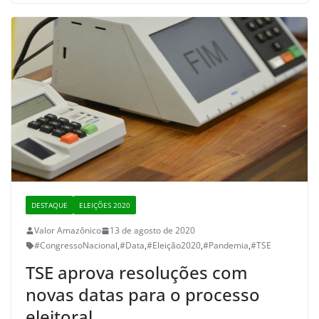
DESTAQUE
ELEIÇÕES 2020
Valor Amazônico
13 de agosto de 2020
#CongressoNacional
,
#Data
,
#Eleição2020
,
#Pandemia
,
#TSE
TSE aprova resoluções com
novas datas para o processo
eleitoral