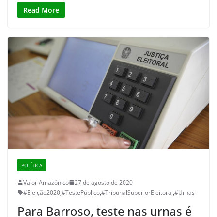
Read More
POLÍTICA
Valor Amazônico
27 de agosto de 2020
#Eleição2020
,
#TestePúblico
,
#TribunalSuperiorEleitoral
,
#Urnas
Para Barroso, teste nas urnas é