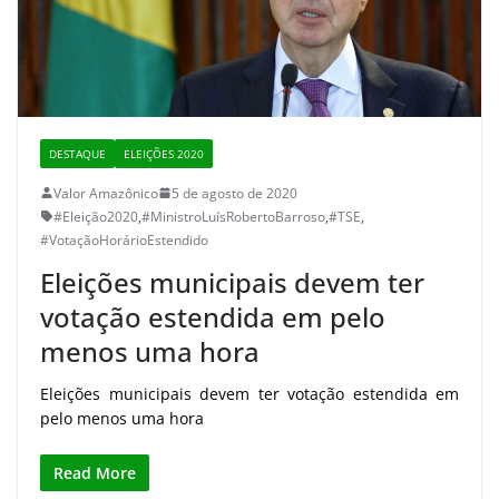
DESTAQUE
ELEIÇÕES 2020
Valor Amazônico
5 de agosto de 2020
#Eleição2020
,
#MinistroLuísRobertoBarroso
,
#TSE
,
#VotaçãoHorárioEstendido
Eleições municipais devem ter
votação estendida em pelo
menos uma hora
Eleições municipais devem ter votação estendida em
pelo menos uma hora
Read More