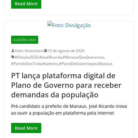
Read More
ELEIÇÕES 2020
Valor Amazônico
13 de agosto de 2020
#Eleição2020
,
#JoséRicardo
,
#ManausQueQueremos
,
#PartidoDosTrabalhadores
,
#PlanoDeGovernoparaManaus
PT lança plataforma digital de
Plano de Governo para receber
demandas da população
Pré-candidato a prefeito de Manaus, José Ricardo inova
ao ouvir a população em plataforma pela internet
Read More