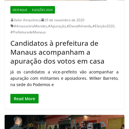
DESTAQUE
ELEIÇÕES 2020
Valor Amazônico
29 de novembro de 2020
#AmazoninoMendes
,
#Apuração
,
#DavidAlmeida
,
#Eleição2020
,
#PrefeituradeManaus
Candidatos à prefeitura de
Manaus acompanham a
apuração dos votos em casa
Já os candidatos a vice-prefeito vão acompanhar a
apuração com militantes e apoiadores. Wilker Barreto,
na sede do Podemos e
Read More