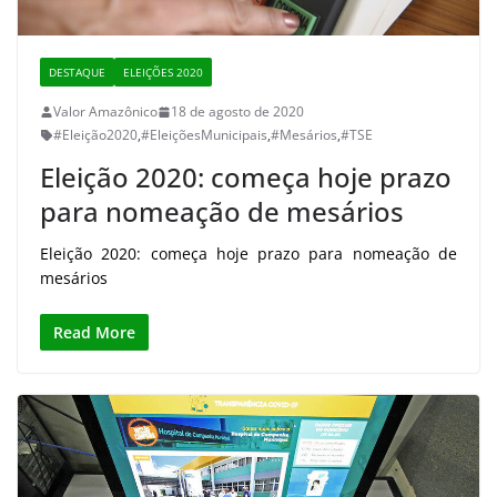
DESTAQUE
ELEIÇÕES 2020
Valor Amazônico
18 de agosto de 2020
#Eleição2020
,
#EleiçõesMunicipais
,
#Mesários
,
#TSE
Eleição 2020: começa hoje prazo
para nomeação de mesários
Eleição 2020: começa hoje prazo para nomeação de
mesários
Read More