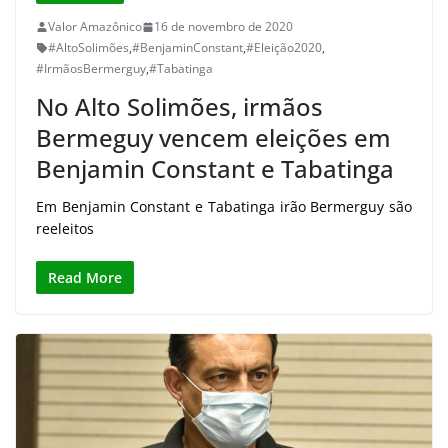
Valor Amazônico
16 de novembro de 2020
#AltoSolimões
,
#BenjaminConstant
,
#Eleição2020
,
#IrmãosBermerguy
,
#Tabatinga
No Alto Solimões, irmãos
Bermeguy vencem eleições em
Benjamin Constant e Tabatinga
Em Benjamin Constant e Tabatinga irão Bermerguy são
reeleitos
Read More