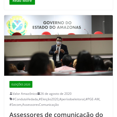
Read More
ELEIÇÕES 2020
Valor Amazônico
26 de agosto de 2020
#CondutaVedada
,
#Eleição2020
,
#períodoeleitoral
,
#PGE-AM
,
#Secom
,
AssessoresComunicação
Assessores de comunicação do