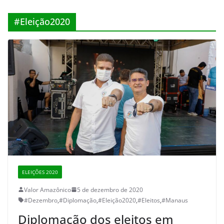
#Eleição2020
ELEIÇÕES 2020
Valor Amazônico
5 de dezembro de 2020
#Dezembro
,
#Diplomação
,
#Eleição2020
,
#Eleitos
,
#Manaus
Diplomação dos eleitos em