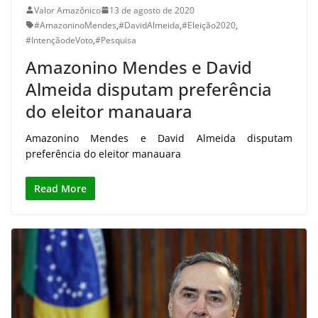
Valor Amazônico
13 de agosto de 2020
#AmazoninoMendes
,
#DavidAlmeida
,
#Eleição2020
,
#IntençãodeVoto
,
#Pesquisa
Amazonino Mendes e David
Almeida disputam preferência
do eleitor manauara
Amazonino Mendes e David Almeida disputam
preferência do eleitor manauara
Read More