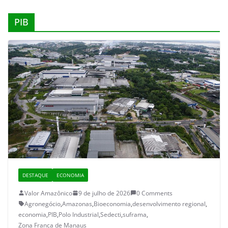
PIB
DESTAQUE
ECONOMIA
Valor Amazônico
9 de julho de 2026
0 Comments
Agronegócio
,
Amazonas
,
Bioeconomia
,
desenvolvimento regional
,
economia
,
PIB
,
Polo Industrial
,
Sedecti
,
suframa
,
Zona Franca de Manaus