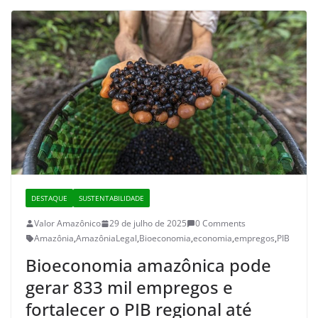
DESTAQUE
SUSTENTABILIDADE
Valor Amazônico
29 de julho de 2025
0 Comments
Amazônia
,
AmazôniaLegal
,
Bioeconomia
,
economia
,
empregos
,
PIB
Bioeconomia amazônica pode
gerar 833 mil empregos e
fortalecer o PIB regional até