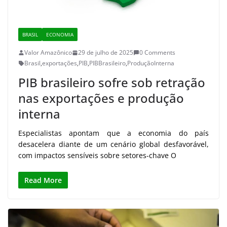
BRASIL
ECONOMIA
Valor Amazônico
29 de julho de 2025
0 Comments
Brasil
,
exportações
,
PIB
,
PIBBrasileiro
,
ProduçãoInterna
PIB brasileiro sofre sob retração
nas exportações e produção
interna
Especialistas apontam que a economia do país
desacelera diante de um cenário global desfavorável,
com impactos sensíveis sobre setores-chave O
Read More