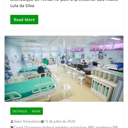
Lula da Silva
Read More
DESTAQUE
SAÚDE
Valor Amazônico
13 de julho de 2020
Covid-19
,
governo federal
,
medidas provisórias
,
MPs
,
pandemia
,
PIB