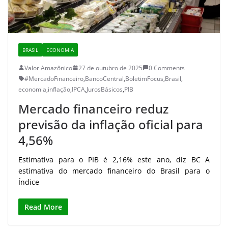
BRASIL
ECONOMIA
Valor Amazônico
27 de outubro de 2025
0 Comments
#MercadoFinanceiro
,
BancoCentral
,
BoletimFocus
,
Brasil
,
economia
,
inflação
,
IPCA
,
JurosBásicos
,
PIB
Mercado financeiro reduz
previsão da inflação oficial para
4,56%
Estimativa para o PIB é 2,16% este ano, diz BC A
estimativa do mercado financeiro do Brasil para o
Índice
Read More