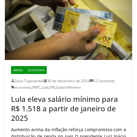
BRASIL
ECONOMIA
Dora Tupinambá
30 de dezembro de 2024
0 Comments
economia
,
INPC
,
Lula
,
PIB
,
SalárioMinimo
Lula eleva salário mínimo para
R$ 1.518 a partir de janeiro de
2025
Aumento acima da inflação reforça compromisso com a
distribuição de renda no país O presidente Luiz Inácio