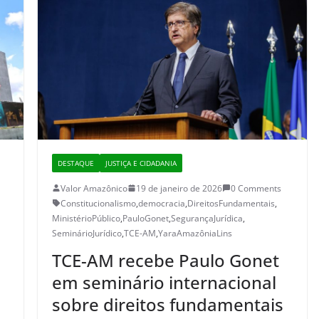
DESTAQUE
JUSTIÇA E CIDADANIA
Valor Amazônico
19 de janeiro de 2026
0 Comments
Constitucionalismo
,
democracia
,
DireitosFundamentais
,
MinistérioPúblico
,
PauloGonet
,
SegurançaJurídica
,
SeminárioJurídico
,
TCE-AM
,
YaraAmazôniaLins
TCE-AM recebe Paulo Gonet
em seminário internacional
sobre direitos fundamentais