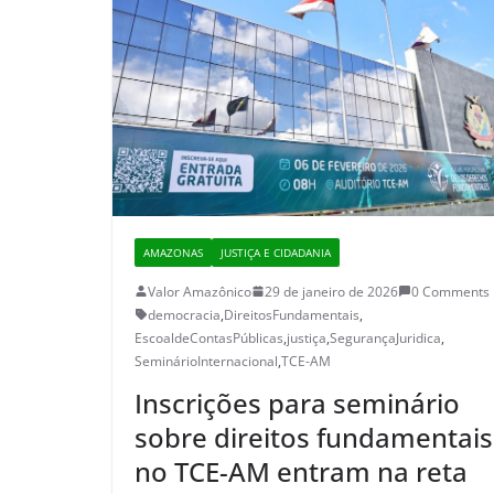
AMAZONAS
JUSTIÇA E CIDADANIA
Valor Amazônico
29 de janeiro de 2026
0 Comments
democracia
,
DireitosFundamentais
,
EscoaldeContasPúblicas
,
justiça
,
SegurançaJuridica
,
SeminárioInternacional
,
TCE-AM
Inscrições para seminário
sobre direitos fundamentais
no TCE-AM entram na reta