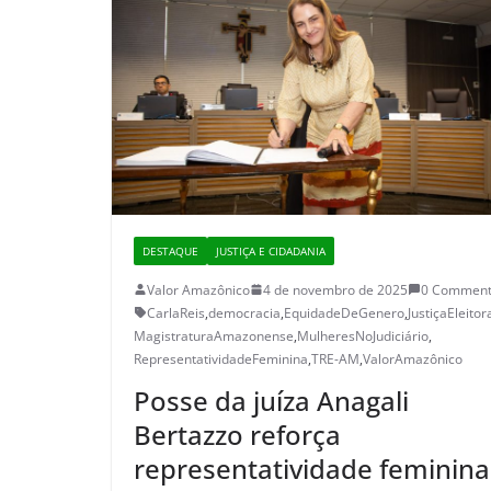
DESTAQUE
JUSTIÇA E CIDADANIA
Valor Amazônico
4 de novembro de 2025
0 Comment
CarlaReis
,
democracia
,
EquidadeDeGenero
,
JustiçaEleitor
MagistraturaAmazonense
,
MulheresNoJudiciário
,
RepresentatividadeFeminina
,
TRE-AM
,
ValorAmazônico
Posse da juíza Anagali
Bertazzo reforça
representatividade feminina