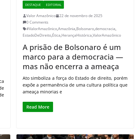
DESTAQUE
EDITORIAL
Valor Amazônico
22 de novembro de 2025
0 Comments
#ValorAmazônico
,
Amazônia
,
Bolsonaro
,
democracia
,
EstadoDeDireito
,
Ética
,
HerançaHistórica
,
ValorAmazônico
A prisão de Bolsonaro é um
marco para a democracia —
mas não encerra a ameaça
Ato simboliza a força do Estado de direito, porém
ca
expõe a permanência de uma cultura política que
de
ameaça minorias e
de
Read More