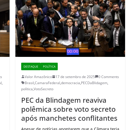
DESTAQUE
POLÍTICA
s
Valor Amazônico
17 de setembro de 2025
0 Comments
al
,
Brasil
,
CamaraFederal
,
democracia
,
PECDaBlidagem
,
política
,
VotoSecreto
PEC da Blindagem reaviva
polêmica sobre voto secreto
após manchetes conflitantes
Apesar de notícias apontarem que a Câmara teria