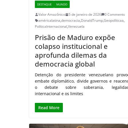
DESTAQUE
MUNDO
Valor Amazônico
5 de janeiro de 2026
0 Comments
américalatina
,
democracia
,
DonaldTrump
,
Geopolíticaa
,
PolíticaInternacional
,
Venezuela
Prisão de Maduro expõe
colapso institucional e
aprofunda dilemas da
democracia global
Detenção do presidente venezuelano provo
embate diplomático, divide governos e reacen
o debate sobre soberania, legalida
internacional e os limites
Read More