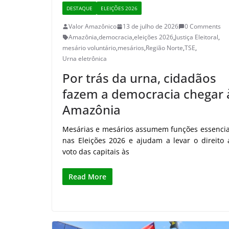
DESTAQUE
ELEIÇÕES 2026
Valor Amazônico
13 de julho de 2026
0 Comments
Amazônia
,
democracia
,
eleições 2026
,
Justiça Eleitoral
,
mesário voluntário
,
mesários
,
Região Norte
,
TSE
,
Urna eletrônica
Por trás da urna, cidadãos
fazem a democracia chegar 
Amazônia
Mesárias e mesários assumem funções essencia
nas Eleições 2026 e ajudam a levar o direito 
voto das capitais às
Read More