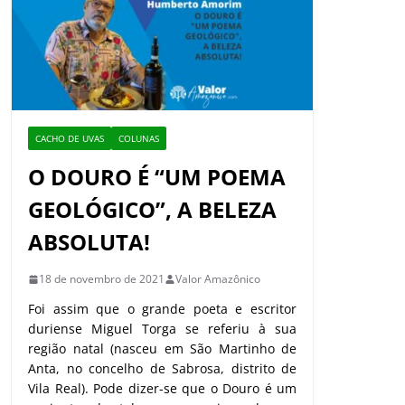
CACHO DE UVAS
COLUNAS
O DOURO É “UM POEMA
GEOLÓGICO”, A BELEZA
ABSOLUTA!
18 de novembro de 2021
Valor Amazônico
Foi assim que o grande poeta e escritor
duriense Miguel Torga se referiu à sua
região natal (nasceu em São Martinho de
Anta, no concelho de Sabrosa, distrito de
Vila Real). Pode dizer-se que o Douro é um