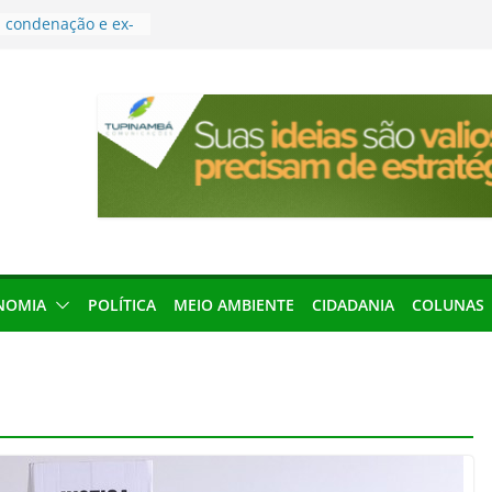
condenação e ex-
rea devolverá quase
res podem barrar
ições de 2026 no
leva Amazônia
terária em São
força discurso de
em defesa do
menageada por
NOMIA
POLÍTICA
MEIO AMBIENTE
CIDADANIA
COLUNAS
gridade pública