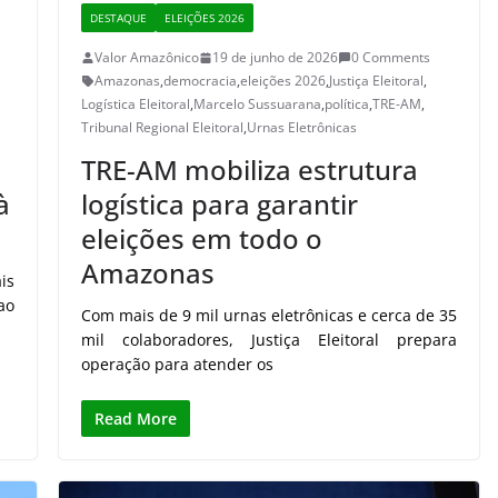
DESTAQUE
ELEIÇÕES 2026
Valor Amazônico
19 de junho de 2026
0 Comments
Amazonas
,
democracia
,
eleições 2026
,
Justiça Eleitoral
,
Logística Eleitoral
,
Marcelo Sussuarana
,
política
,
TRE-AM
,
Tribunal Regional Eleitoral
,
Urnas Eletrônicas
TRE-AM mobiliza estrutura
à
logística para garantir
eleições em todo o
Amazonas
is
ao
Com mais de 9 mil urnas eletrônicas e cerca de 35
mil colaboradores, Justiça Eleitoral prepara
operação para atender os
Read More