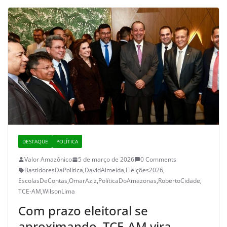
DESTAQUE
POLÍTICA
Valor Amazônico
5 de março de 2026
0 Comments
BastidoresDaPolítica
,
DavidAlmeida
,
Eleições2026
,
EscolasDeContas
,
OmarAziz
,
PolíticaDoAmazonas
,
RobertoCidade
,
TCE-AM
,
WilsonLima
Com prazo eleitoral se
aproximando, TCE-AM vira