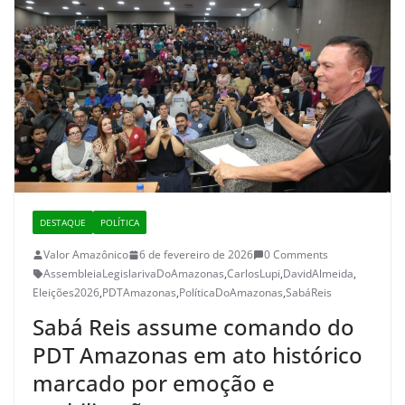
DESTAQUE
POLÍTICA
Valor Amazônico
6 de fevereiro de 2026
0 Comments
AssembleiaLegislarivaDoAmazonas
,
CarlosLupi
,
DavidAlmeida
,
Eleições2026
,
PDTAmazonas
,
PolíticaDoAmazonas
,
SabáReis
Sabá Reis assume comando do
PDT Amazonas em ato histórico
marcado por emoção e