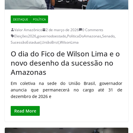
DESTAQUE
POLÍTICA
Valor Amazônico
2 de março de 2026
0 Comments
Eleições2026
,
governodoestado
,
PolíticaDoAmazonas
,
Senado
,
SucessãoEstadual
,
UniãoBrsil
,
WilsonLima
O dia do Fico de Wilson Lima e o
novo desenho da sucessão no
Amazonas
Em coletiva na sede do União Brasil, governador
anuncia que permanecerá no cargo até 31 de
dezembro de 2026 e
Read More