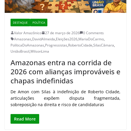
DESTAQUE
POLÍTICA
Valor Amazônico
27 de março de 2026
0 Comments
Amazonas
,
DavidAlmeida
,
Eleições2026
,
MariaDoCarmo
,
PolíticaDoAmazonas
,
Progressistas
,
RobertoCidade
,
SilasCâmara
,
UniãoBrasil
,
WilsonLima
Amazonas entra na corrida de
2026 com alianças improváveis e
chapas indefinidas
De Amon com Silas à indefinição de Roberto Cidade,
articulações expõem disputa fragmentada,
sobreposição na direita e risco de candidaturas
Read More