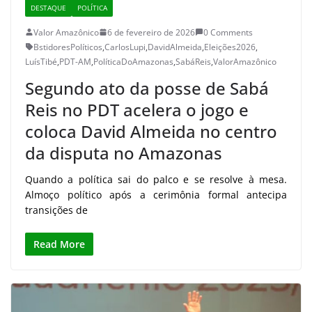
DESTAQUE
POLÍTICA
Valor Amazônico
6 de fevereiro de 2026
0 Comments
BstidoresPolíticos
,
CarlosLupi
,
DavidAlmeida
,
Eleições2026
,
LuísTibé
,
PDT-AM
,
PolíticaDoAmazonas
,
SabáReis
,
ValorAmazônico
Segundo ato da posse de Sabá
Reis no PDT acelera o jogo e
coloca David Almeida no centro
da disputa no Amazonas
Quando a política sai do palco e se resolve à mesa.
Almoço político após a cerimônia formal antecipa
transições de
Read More