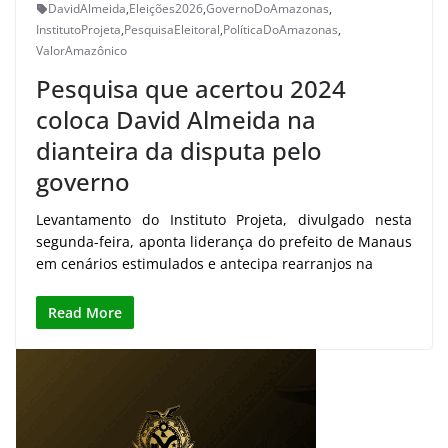
DavidAlmeida
,
Eleições2026
,
GovernoDoAmazonas
,
InstitutoProjeta
,
PesquisaEleitoral
,
PolíticaDoAmazonas
,
ValorAmazônico
Pesquisa que acertou 2024
coloca David Almeida na
dianteira da disputa pelo
governo
Levantamento do Instituto Projeta, divulgado nesta
segunda-feira, aponta liderança do prefeito de Manaus
em cenários estimulados e antecipa rearranjos na
Read More