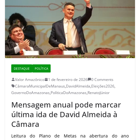
DESTAQUE
POLÍTICA
Valor Amazônico
1 de fevereiro de 2026
0 Comments
CâmaraMunicipalDeManaus
,
DavidAlmeida
,
Eleições2026
,
GovernoDoAmazonas
,
PolíticaDoAmazonas
,
RenatoJúnior
Mensagem anual pode marcar
última ida de David Almeida à
Câmara
Leitura do Plano de Metas na abertura do ano