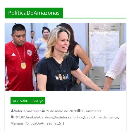
PolíticaDoAmazonas
DESTAQUE
JUSTIÇA
Valor Amazônico
15 de maio de 2026
0 Comments
19ºDIP
,
AnabelaCardoso
,
BastidoresPolítico
,
DavidAlmeida
,
justiça
,
Manaus
,
PolíticaDoAmazonas
,
STJ